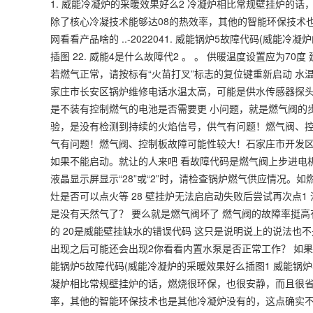
1. 威能冷凝炉的采暖效果好么2 冷凝炉相比常规壁挂炉的
除了核心冷凝技术能够达08的热效率，其他的智能环保技术
网看看产品啥的 ..-2022041. 威能锅炉5故障代码(威
插图 22. 威能4是什么故障代2 。 。 供暖温度设置应为
若燃气正常，请按标有“火苗打叉”标志的复位键重新启动 水
家庄市长安区锅炉维修电话水温太高，可能是供水传感器探头
是不装有控制燃气的电池是否需要更 小问题，就是燃气阀的
验，是没有检测到持续的火焰信号，供气有问题！燃气阀、控
气有问题！燃气阀、控制板故障可能性较大！石家庄市开发区
如果不能启动。就让的人来吧 看故障代码是燃气阀上步进电
液晶显示屏显示“28”或“2”时，请检查锅炉燃气供应情况
灶是否可以点火等 28 壁挂炉无法启启动失败后尝试再次点1
是没有天然气了？ 要么就是燃气阀坏了 燃气阀的故障率挺
的 20是威能壁挂缺水的错误代码 这只是说明说上的说法也
出现之后可能还会出现2你看看内置水泵是否正常工作？ 如果没有
能锅炉5故障代码(威能冷凝炉的采暖效果好么插图1 威能锅炉5
凝炉相比常规壁挂炉的话，燃烧很环保，也很安静，而且很省
率，其他的智能环保技术也是其他冷凝炉没有的，这点确实