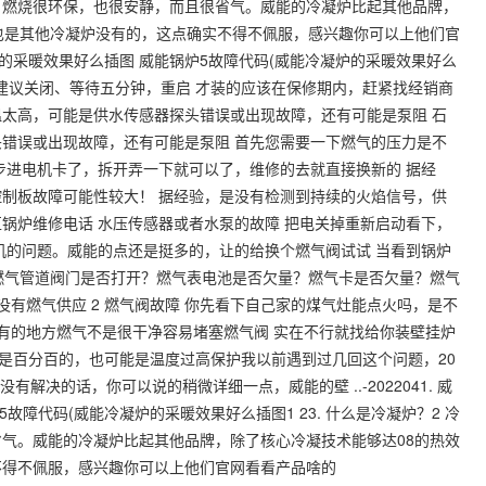
话，燃烧很环保，也很安静，而且很省气。威能的冷凝炉比起其他品牌，
也是其他冷凝炉没有的，这点确实不得不佩服，感兴趣你可以上他们官
能冷凝炉的采暖效果好么插图 威能锅炉5故障代码(威能冷凝炉的采暖效果好么
70度 建议关闭、等待五分钟，重启 才装的应该在保修期内，赶紧找经销商
温太高，可能是供水传感器探头错误或出现故障，还有可能是泵阻 石
错误或出现故障，还有可能是泵阻 首先您需要一下燃气的压力是不
步进电机卡了，拆开弄一下就可以了，维修的去就直接换新的 据经
制板故障可能性较大！ 据经验，是没有检测到持续的火焰信号，供
锅炉维修电话 水压传感器或者水泵的故障 把电关掉重新启动看下，
机的问题。威能的点还是挺多的，让的给换个燃气阀试试 当看到锅炉
。如燃气管道阀门是否打开？燃气表电池是否欠量？燃气卡是否欠量？燃气
 没有燃气供应 2 燃气阀故障 你先看下自己家的煤气灶能点火吗，是不
高有的地方燃气不是很干净容易堵塞燃气阀 实在不行就找给你装壁挂炉
不是百分百的，也可能是温度过高保护我以前遇到过几回这个问题，20
解决的话，你可以说的稍微详细一点，威能的壁 ..-2022041. 威
故障代码(威能冷凝炉的采暖效果好么插图1 23. 什么是冷凝炉？2 冷
气。威能的冷凝炉比起其他品牌，除了核心冷凝技术能够达08的热效
不得不佩服，感兴趣你可以上他们官网看看产品啥的