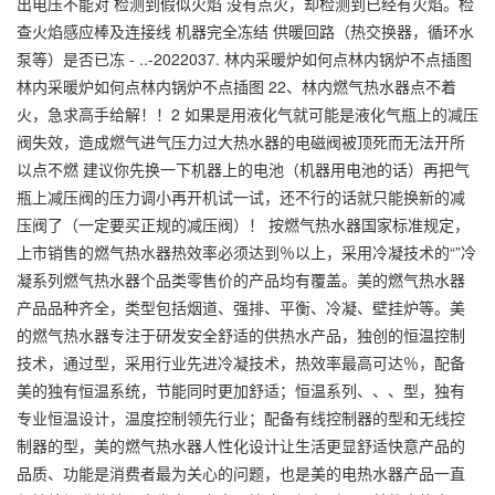
出电压不能对 检测到假似火焰 没有点火，却检测到已经有火焰。检
查火焰感应棒及连接线 机器完全冻结 供暖回路（热交换器，循环水
泵等）是否已冻 - ..-2022037. 林内采暖炉如何点林内锅炉不点插图
林内采暖炉如何点林内锅炉不点插图 22、林内燃气热水器点不着
火，急求高手给解！！2 如果是用液化气就可能是液化气瓶上的减压
阀失效，造成燃气进气压力过大热水器的电磁阀被顶死而无法开所
以点不燃 建议你先换一下机器上的电池（机器用电池的话）再把气
瓶上减压阀的压力调小再开机试一试，还不行的话就只能换新的减
压阀了（一定要买正规的减压阀）！ 按燃气热水器国家标准规定，
上市销售的燃气热水器热效率必须达到％以上，采用冷凝技术的“”冷
凝系列燃气热水器个品类零售价的产品均有覆盖。美的燃气热水器
产品品种齐全，类型包括烟道、强排、平衡、冷凝、壁挂炉等。美
的燃气热水器专注于研发安全舒适的供热水产品，独创的恒温控制
技术，通过型，采用行业先进冷凝技术，热效率最高可达％，配备
美的独有恒温系统，节能同时更加舒适；恒温系列、、、型，独有
专业恒温设计，温度控制领先行业；配备有线控制器的型和无线控
制器的型，美的燃气热水器人性化设计让生活更显舒适快意产品的
品质、功能是消费者最为关心的问题，也是美的电热水器产品一直