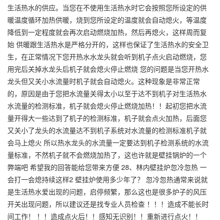
生活热水的供应。当您在不使用生活热水时它会按照您所设定的供
暖温度循环加热供暖，烧到您所设定的温度就会自动熄火，等温度
降低到一定程度就会再次启动燃烧加热，然后再熄火，这样周而复
始 供暖跟生活热水是严格分开的，这样也保证了生活热水的安全卫
生，在正常情况下您开热水水龙头就会听到机子点火启动燃烧，您
用完后关掉水龙头后机子就会熄火停止燃烧 您的问题是当您开热水
龙头但又关小水流量时机子就会自动熄火。这种现象是非常正常
的，原因是由于您把水流量关得太小以至于达不到机子对生活热水
水流量的检测标准，机子就会熄火停止燃烧加热！！起初您把水流
量开得大一些达到了机子的检测标准，机子就会点火加热，后面您
又关小了龙头的水流量达不到机子系统对水流量的检测标准机子就
会马上熄火 所以热水龙头的水流量一定要达到机子检测系统的水流
量标准，不然机子就不会燃烧加热了，这也许就是壁挂锅炉的一个
弊端吧 希望我的回答能给您带来方便 28、林内壁挂炉忽冷忽热 一
会打一会熄持续这样2 壁挂炉使用多少年了？ 忽冷忽热通常来说就
是生活热水爱出现的问题，启停频繁，那么这也是很多炉子的风压
开关出现问题，所以建议还是找专业人员检查 ！！！造成不能长时
间工作！ ！！造成点火后！！感知无识别！！重新进行点火！！