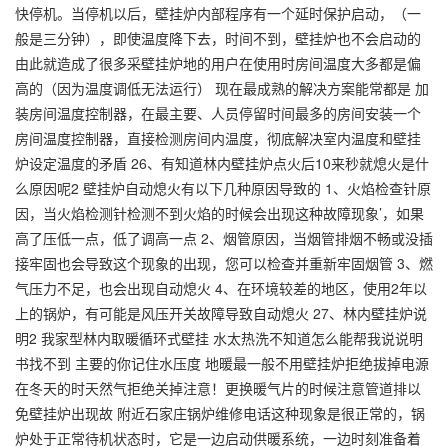
快停机。当停机以后，壁挂炉内部程序有一个延时保护启动，（一
般是三分钟），即使温度降下去，时间不到，壁挂炉也不会启动的
由此就造成了很多采壁挂炉地的用户在使用时房间温度大多都是偏
高的（因为温度调低无法运行） 现在最成熟的解决方案能常都是 加
装房间温度控制器，在最主要、人员停留时间最多的房间安装一个
房间温度控制器，直接检测房间内温度，彻底解决室内温度和壁挂
炉设定温度的矛盾 26、有知道林内壁挂炉点火后10来秒就熄火是什
么原因呢2 壁挂炉自动熄火有以下几种原因导致的 1、火焰检查针原
因，当火焰检测针检测不到火焰的时候会出现这种故障现象’，如果
高了压低一点，低了调高一点 2、烟管原因，当烟管排烟不畅或没插
接牢固也会导致这个现象的出现，您可以检查并重新牢固烟管 3、燃
气压力不足，也会出现自动熄火 4、在环境较差的地区，使用2年以
上的锅炉，有可能是风压开关故障导致自动熄火 27、林内壁挂炉说
明2 我家型林内取暖循环式壁挂 水太热洗不知道怎么能帮我说说明
书找不到 主要的你记住水压度 地暖最一般不用壁挂炉拒绝拔掉电源
在冬天的时天然气拒绝关掉注意！更换暖气片的时候注意管道排以
免壁挂炉出现故 附近石家庄锅炉维修电话这种现象是很正常的，锅
炉处于正常待机状态时，它是一边启动供暖系统，一边时刻准备着