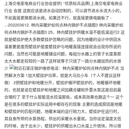
上海交电家电商业行业协会提供) “优质标兵品牌(上海交电家电商业
行业 会提 这款应该是进水自动控制的，可以调节进水水流大小的，
不如直接更换那进水阀。如果还不行，就直接更换电脑板了 -
..-202203612. 林内采暖炉如何点林内锅炉不点插图3 林内采暖炉如
何点林内锅炉不点插图3 25、林内壁挂炉供暖水温不能低温运行2 这
就是壁挂炉绝大多数壁挂炉忽略的问题，因为地暖的设计中供回水
温差要是度而壁挂炉是度壁挂炉与地暖直接连接就会出现你所说的
问题，当然也可能是地暖铺设问题，每组分水器上的管子长度差距
太大水都走较短的一路了这样就等于只烧了一路分水器加热的水很
少
当
然解决方案 1加大壁挂炉功率，就是大马拉小车（个人不建议这样
做） 2把壁挂炉和地暖分开，壁挂炉循环壁挂炉的，地暖循环地暖
的，也就是说在壁挂炉和地暖之间加藕合罐和外置水泵这是目前最
合理的了 至于什么智能混水控温那些，成本高效果也跟这个一 这个
是在很多的壁挂炉实际运用中都存在的现象 主要的造成原因是地暖
和壁挂炉的匹配问题，地暖末端的运行阻力大，壁挂炉在运行时，
其自身所带的水泵扬程，供出的采暖水水量就。当你设定温度太低
的时候，由于出水少，壁挂炉的供暖出水口水温上升很快，所以很