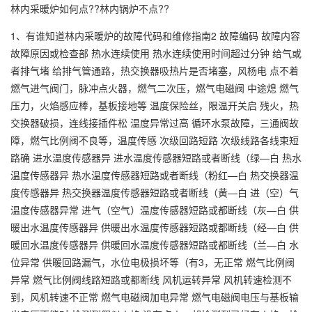
林内采暖炉如何点??林内锅炉不点??
1、有谁知道林内采暖炉的故障代码和维修指南2 故障编码 故障内容
故障原因或检查部 热水连续使用 热水连续使用时间超过分钟 给气或
者排气堵 给排气管通路，热交换器吸热片是否堵塞，风杨电 点不着
燃气进气阀门，脉冲点火器，燃气二次压，燃气电磁阀 中途熄 燃气
压力，火焰感应棒，基板接地等 温度保险丝，限温开关启 残火，热
交换器破损，连线接插件松 温度异常过高 循环水泵故障，三通阀故
障，燃气比例阀不良等，温度传感 次级回路短路 次级线路各线束短
路确 进水温度传感器异 进水温度传感器短路或者断线（绿—白 热水
温度传感器异 热水温度传感器短路或者断线（粉红—白 热交换器温
度传感器异 热交换器温度传感器短路或者断线（黄—白 进（空）气
温度传感器异常 进气（空气）温度传感器短路或都断线（灰—白 供
暖出水温度传感器异 供暖出水温度传感器短路或都断线（经—白 供
暖回水温度传感器异 供暖回水温度传感器短路或都断线（兰—白 水
位异常 供暖回路漏气，水位电极损坏等（有3，无正常 燃气比例阀
异常 燃气比例阀线路短路或都断线 风机运转异常 风机转速检测不
到，风机转速不正常 燃气电磁阀加电异常 燃气电磁阀电压与基板输