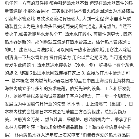
电任何一方面的器件损 都会引起热水器不着 但现在热水器器件的质
量普遍提 不那么容易坏, 其实很多时候不着火的原因是因为水路结垢
引起热水管路堵 导致水路流动背压较大, 大到一定程 热水器水气联
动装置会认为是热水龙头已关闭而关闭燃气通道, 没有燃气, 当然不
着火了,如果近期热水龙头全开, 热水水压较小, 可能性则更大 . 既然
热水器是新的，那问题就应该是在热水管路上，估计热水管路是旧
的吧！ 建议马上清洗除垢, 可以网购一热水管道除垢 用它注入除垢
剂清洗一下热水管路内 操作简单方 用它以后定期清洗, 当可避免再
度发生此问题 1. 热水器进水接头处（冷水一侧） 铜接头上有个灰色
的旋 2. 旋钮取出进水滤网就连接在这上 3. 直接放在水中清洗即可
一. 基本概念 林内燃气热水器是日本的品在中国上海设有上海林内上
海林内成立于年多年的技术底蕴，依托先进的设备、工艺和研发能
力，始终坚持以质量和诚意奉献于客户的理念，正一步一个脚印地
发展成为中国燃气具行业的先锋 基本简 ，由上海燃气（集团）、日
本林内株式会社和日本株式会社琦酸三方合资组建，总投资额万
美，注册资金万美 、燃气灶具、采暖炉、吸油烟机为主，秉承了日
本林内集团年获上海市场金牌畅销品牌称（上海市商业信息中心提
供） 林内牌热水器入选年度上海家电市 “消费者喜爱的热水器品牌