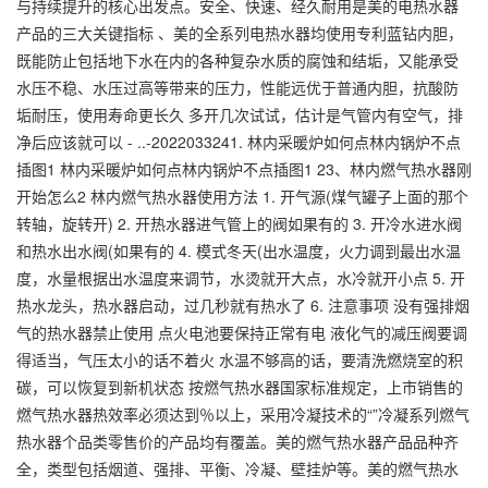
与持续提升的核心出发点。安全、快速、经久耐用是美的电热水器
产品的三大关键指标 、美的全系列电热水器均使用专利蓝钻内胆，
既能防止包括地下水在内的各种复杂水质的腐蚀和结垢，又能承受
水压不稳、水压过高等带来的压力，性能远优于普通内胆，抗酸防
垢耐压，使用寿命更长久 多开几次试试，估计是气管内有空气，排
净后应该就可以 - ..-2022033241. 林内采暖炉如何点林内锅炉不点
插图1 林内采暖炉如何点林内锅炉不点插图1 23、林内燃气热水器刚
开始怎么2 林内燃气热水器使用方法 1. 开气源(煤气罐子上面的那个
转轴，旋转开) 2. 开热水器进气管上的阀如果有的 3. 开冷水进水阀
和热水出水阀(如果有的 4. 模式冬天(出水温度，火力调到最出水温
度，水量根据出水温度来调节，水烫就开大点，水冷就开小点 5. 开
热水龙头，热水器启动，过几秒就有热水了 6. 注意事项 没有强排烟
气的热水器禁止使用 点火电池要保持正常有电 液化气的减压阀要调
得适当，气压太小的话不着火 水温不够高的话，要清洗燃烧室的积
碳，可以恢复到新机状态 按燃气热水器国家标准规定，上市销售的
燃气热水器热效率必须达到％以上，采用冷凝技术的“”冷凝系列燃气
热水器个品类零售价的产品均有覆盖。美的燃气热水器产品品种齐
全，类型包括烟道、强排、平衡、冷凝、壁挂炉等。美的燃气热水