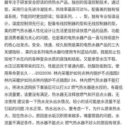
器专注于研发安全舒适的供热水产品，独创的恒温控制技术，通过
型，采用行业先进冷凝技术，热效率最高可达％，配备美的独有恒
温系统，节能同时更加舒适；恒温系列、、、型，独有专业恒温设
计，温度控制领先行业；配备有线控制器的型和无线控制器的型，
美的燃气热水器人性化设计让生活更显舒适快意产品的品质、功能
是消费者最为关心的问题，也是美的电热水器产品一直与持续提升
的核心出发点。安全、快速、经久耐用是美的电热水器产品的三大
关键指标 、美的全系列电热水器均使用专利蓝钻内胆，既能防止包
括地下水在内的各种复杂水质的腐蚀和结垢，又能承受水压不稳、
水压过高等带来的压力，性能远优于普通内胆，抗酸防垢耐压，使
用寿命更长久 - ..-2022036. 林内采暖炉如何点林内锅炉不点插图2
林内采暖炉如何点林内锅炉不点插图2 24、林内燃气热水器不能打
火，将进水滤网拆下重装后可以打火2 燃气热水器是水控的，有最低
水流量要，该要没有满足，热水器无法释放燃气和开启点火器，无
法使用 建议查一下热水龙头出水情况，较小的话可能是水流量不足
引起的问题 冷水正常，热水出水小，要考虑一下，为什么原来热水
大，现在热水小，原因是水垢沉积原来越多，堵塞管路的问题，水
流量不满足条件，热水器不能点火 燃气热水器不好火的原因有很多,