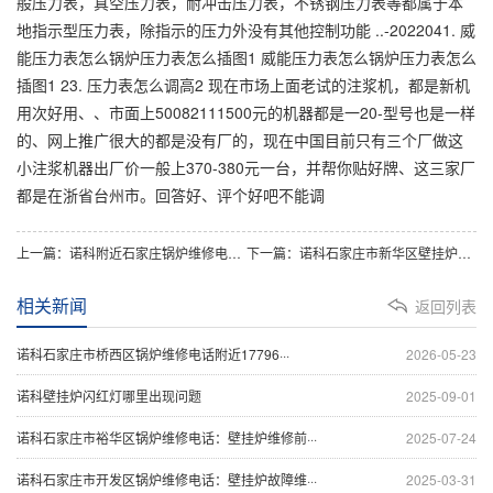
般压力表，真空压力表，耐冲击压力表，不锈钢压力表等都属于本
地指示型压力表，除指示的压力外没有其他控制功能 ..-2022041. 威
能压力表怎么锅炉压力表怎么插图1 威能压力表怎么锅炉压力表怎么
插图1 23. 压力表怎么调高2 现在市场上面老试的注浆机，都是新机
用次好用、、市面上50082111500元的机器都是一20-型号也是一样
的、网上推广很大的都是没有厂的，现在中国目前只有三个厂做这
小注浆机器出厂价一般上370-380元一台，并帮你贴好牌、这三家厂
都是在浙省台州市。回答好、评个好吧不能调
上一篇：诺科附近石家庄锅炉维修电话：出现菲斯曼锅炉故障代怎么故障原因说明种解决方
下一篇：诺科石家庄市新华区壁挂炉维修：出现威能锅炉温度如何显示怎么故障原因说明种解决方
相关新闻
返回列表
诺科石家庄市桥西区锅炉维修电话附近17796···
2026-05-23
诺科壁挂炉闪红灯哪里出现问题
2025-09-01
诺科石家庄市裕华区锅炉维修电话：壁挂炉维修前···
2025-07-24
诺科石家庄市开发区锅炉维修电话：壁挂炉故障维···
2025-03-31