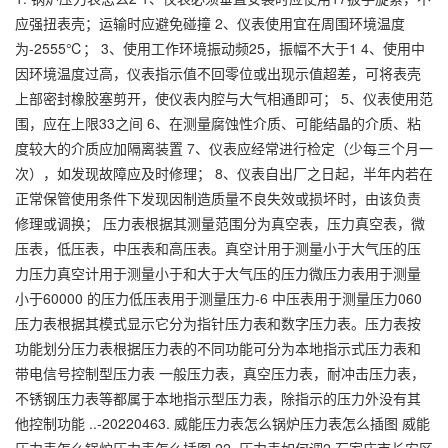
应强扭表壳；运输时应避免碰撞 2、仪表使用宜在周围环境温度
为-2555℃； 3、使用工作环境振动频25，振幅不大于1 4、使用中
因环境温度过高，仪表指示值不回零位或出现示值超差，可将表壳
上部密封橡胶塞剪开，使仪表内腔与大气相通即可； 5、仪表使用范
围，应在上限33之间 6、在测量腐蚀性介质、可能结晶的介质、粘
度较大的介质应加隔离装置 7、仪表应经常进行检定（少每三个月一
次），如发现故障应及时修理； 8、仪表自出厂之日起，半年内若在
正常保管使用条件下发现因制造质量不良失效或损坏时，由该负责
修理或调换； 压力表根据其测量范围分为真空表，压力真空表，微
压表，低压表，中压表和高压表。真空计用于测量小于大气压的压
力压力真空计用于测量小于和大于大气压的压力微压力表用于测量
小于60000 的压力低压表用于测量压力-6 中压表用于测量压力060
压力表根据其模式显示它分为指针压力表和数字压力表。压力表按
功能划分压力表根据压力表的不同功能可分为本地指示式压力表和
带电信号控制型压力表 一般压力表，真空压力表，耐冲击压力表，
不锈钢压力表等都属于本地指示型压力表，除指示的压力外没有其
他控制功能 ..-20220463. 威能压力表怎么锅炉压力表怎么插图 威能