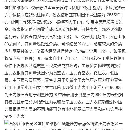
压力表怎么锅炉压力表怎么插图 22. 压力表如何调2 石家庄市长安区
壁挂炉维修1、仪表必须垂直安装时应使用17扳手旋紧，不应强扭表
壳；运输时应避免碰撞 2、仪表使用宜在周围环境温度为-2555℃；
3、使用工作环境振动频25，振幅不大于1 4、使用中因环境温度过
高，仪表指示值不回零位或出现示值超差，可将表壳上部密封橡胶
塞剪开，使仪表内腔与大气相通即可； 5、仪表使用范围，应在上限
33之间 6、在测量腐蚀性介质、可能结晶的介质、粘度较大的介质
应加隔离装置 7、仪表应经常进行检定（少每三个月一次），如发现
故障应及时修理； 8、仪表自出厂之日起，半年内若在正常保管使用
条件下发现因制造质量不良失效或损坏时，由该负责修理或调换；
压力表根据其测量范围分为真空表，压力真空表，微压表，低压
表，中压表和高压表。真空计用于测量小于大气压的压力压力真空
计用于测量小于和大于大气压的压力微压力表用于测量小于60000
的压力低压表用于测量压力-6 中压表用于测量压力060 压力表根据
其模式显示它分为指针压力表和数字压力表。压力表按功能划分压
力表根据压力表的不同功能可分为本地指示式压力表和带电信号控
制型压力表
一