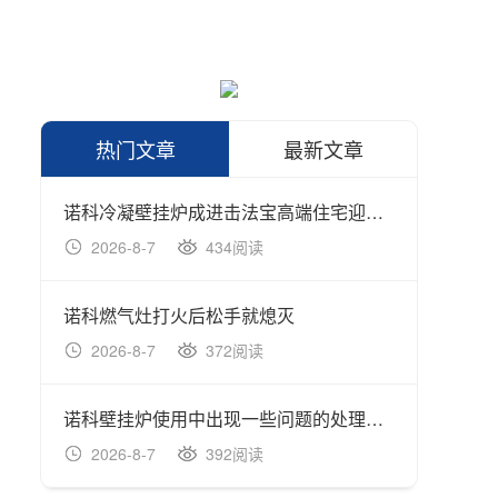
热门文章
最新文章
诺科冷凝壁挂炉成进击法宝高端住宅迎来价值时
诺科壁
2026-8-7
434阅读
202
诺科燃气灶打火后松手就熄灭
诺科壁
2026-8-7
372阅读
202
诺科壁挂炉使用中出现一些问题的处理方式
诺科如
2026-8-7
392阅读
202