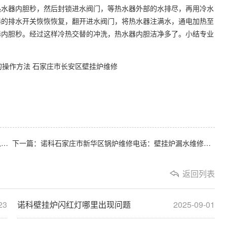
热水器内胆秒，然后封锁进水阀门，等热水器外部的水排尽，再用冷水
器的排水开关恢恢恢复，翻开进水阀门，将热水器注满水，通电加热至
器内胆秒。经过这样冷热交替的冲洗，热水器内胆洁净多了。小结专业
石家庄市长安区壁挂炉维修
上一篇：诺科石家庄壁挂炉维修：壁挂炉维修安装优点介绍以及真空热水汽锅使用价值说
下一篇：诺科石家庄市新华区锅炉维修电话：壁挂炉漏水维修费用
返回列表
23
诺科壁挂炉闪红灯哪里出现问题
2025-09-01