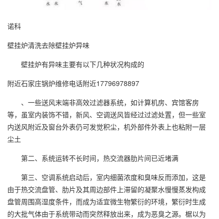
诺科
壁挂炉清洗去除壁挂炉异味
壁挂炉有异味主要有以下几种状况构成的
附近石家庄锅炉维修电话附近17796978897
、一些送风末端非高效过滤器系统，如计算机房、宾馆客房
等，虽室内装饰不错，新风、空调送风皆经过过滤处置，但一些室
内送风附近及窗台外表仍可发觉积尘，机外部件外表上也粘附一层
尘土
第二、系统运转不长时间，热交流器肋片间已近堵满
第三、空调系统启动后，室内细菌浓度和臭味反而添加，这是
由于热交流盘管、肋片及其周边部件上滞留的凝聚水慢慢蒸发构成
盘管周围高湿度条件，而成为适宜微生物繁衍的环境，繁衍时生成
的大批气体由于系统带动而突然释放出来，成为恶臭之源。椐以为