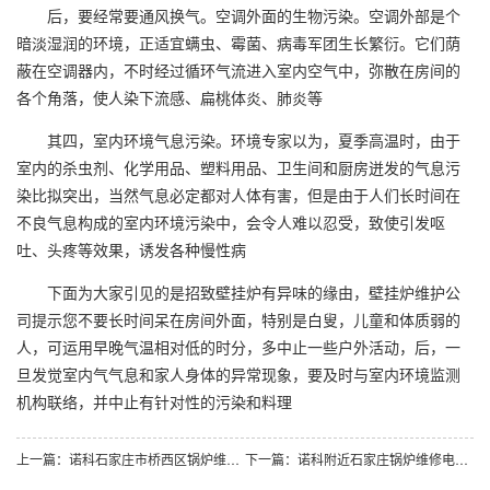
后，要经常要通风换气。空调外面的生物污染。空调外部是个
暗淡湿润的环境，正适宜螨虫、霉菌、病毒军团生长繁衍。它们荫
蔽在空调器内，不时经过循环气流进入室内空气中，弥散在房间的
各个角落，使人染下流感、扁桃体炎、肺炎等
其四，室内环境气息污染。环境专家以为，夏季高温时，由于
室内的杀虫剂、化学用品、塑料用品、卫生间和厨房迸发的气息污
染比拟突出，当然气息必定都对人体有害，但是由于人们长时间在
不良气息构成的室内环境污染中，会令人难以忍受，致使引发呕
吐、头疼等效果，诱发各种慢性病
下面为大家引见的是招致壁挂炉有异味的缘由，壁挂炉维护公
司提示您不要长时间呆在房间外面，特别是白叟，儿童和体质弱的
人，可运用早晚气温相对低的时分，多中止一些户外活动，后，一
旦发觉室内气气息和家人身体的异常现象，要及时与室内环境监测
机构联络，并中止有针对性的污染和料理
上一篇：诺科石家庄市桥西区锅炉维修电话附近17796978897：什么情况下需要对壁挂炉进行保养大检查
下一篇：诺科附近石家庄锅炉维修电话附近17796978897：使用壁挂炉采暖，保养很重要