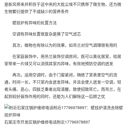
是新风带来并积存于这中央的大批尘埃不只携带了微生物，还为微
生物繁衍提供了不成缺少的营养条件
壁挂炉有异味的处置方法
空调有异味处置很复杂是换了空气滤芯
其次，植物也有除以为的效果，如吊兰对空气调理很有用的
在家庭装饰中，用吊兰装饰空调房间，既可以美化居室，给居
室带来一片绿又可以消弭其室内异味，有效地预防空调的迸发
再次。运用空调时，由于门窗紧闭，隔绝了室表里空气的流
通，时间一长，不只室内会迸发异味，并且会使人迸发一空调，轻
者头痛、恶心、四肢乏重者出现清醒，致使招致死亡。而吊兰，在
起到较好装饰作用的同时，还能为人们解除这一后顾之忧
石家庄市开发区锅炉维修电话附近17796978897