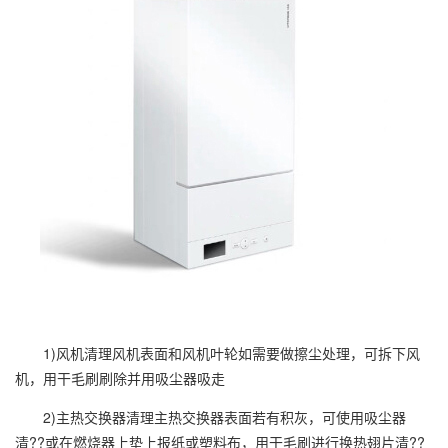
1)风机清理风机表面和风机叶轮如需要做擦尘处理，可拆下风
机，用干毛刷刷除并用吸尘器吸走
2)主热交换器清理主热交换器表面若有积灰，可使用吸尘器
清??或在燃烧器上垫上报纸或塑料布，用干毛刷进行换热翅片清??