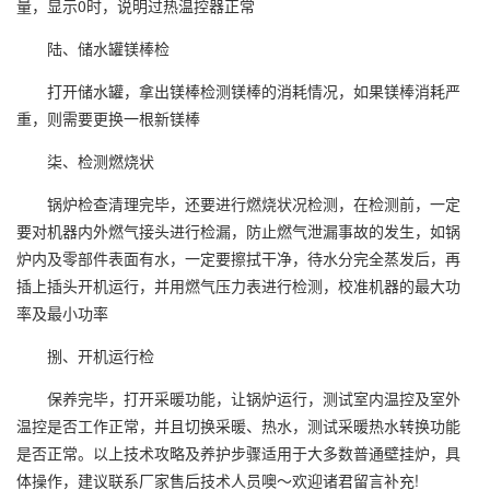
量，显示0时，说明过热温控器正常
陆、储水罐镁棒检
打开储水罐，拿出镁棒检测镁棒的消耗情况，如果镁棒消耗严
重，则需要更换一根新镁棒
柒、检测燃烧状
锅炉检查清理完毕，还要进行燃烧状况检测，在检测前，一定
要对机器内外燃气接头进行检漏，防止燃气泄漏事故的发生，如锅
炉内及零部件表面有水，一定要擦拭干净，待水分完全蒸发后，再
插上插头开机运行，并用燃气压力表进行检测，校准机器的最大功
率及最小功率
捌、开机运行检
保养完毕，打开采暖功能，让锅炉运行，测试室内温控及室外
温控是否工作正常，并且切换采暖、热水，测试采暖热水转换功能
是否正常。以上技术攻略及养护步骤适用于大多数普通壁挂炉，具
体操作，建议联系厂家售后技术人员噢～欢迎诸君留言补充!