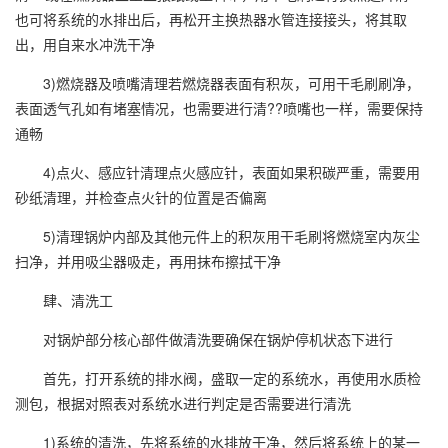
也可将系统的水排出后，再松开主换热器水管连接接头，将其取
出，用自来水冲洗干净
3)燃烧器及喷嘴清理若燃烧器表面有积灰，可用干毛刷刷净，
表面透气孔如有堵塞情况，也需要进行清??喷嘴也一样，需要保持
通畅
4)点火、感应针清理点火感应针，表面如果积碳严重，需要用
砂纸清理，并检查点火针的位置是否偏离
5)清理锅炉内部及其他元件上的积灰用干毛刷将燃烧室内灰尘
扫净，并用吸尘器吸走，再用抹布擦拭干净
肆、清洗工
对锅炉部分核心部件做清洗要确保在锅炉停机状态下进行
首先，打开系统的排水阀，盛取一定的系统水，再使用水质检
测包，根据对照表对系统水进行判定是否需要进行清洗
1)系统的清洗，先将系统的水排放干净，然后将系统上的某一