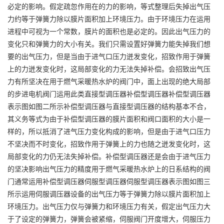
必定的影响。假定疏忽作用在的力的影响，等式整理后失掉出气压
力约等于弹簧力除以膜片面积加上环境压力。由于环境压力在运用
进程中可视为一个常数，膜片的面积也是必定的。因此出气压力的
变化只和弹簧力的大小有关。我们只需设置好弹簧力能失掉我们想
要的出气压力，但是当由于进气口压力迸发变化，招致作用于弹簧
上的力迸发变化时，这局部变化的力无法失掉补偿。会招致出气压
力有所坚决在用于燃气采暖热水炉的阀门中，面上出现的绝大局部
的步进电机阀门运用此类直接型调压器补偿型调压器补偿型调压器
表示图如图二所示补偿型调压器与直接型调压器的结构基本不合，
其义务等式为由于补偿型调压器的膜片面积和阀口面积的大小是一
样的，所以抵消了进气压力变化构成的影响，但是由于进气口压力
不坚决而不时变化，招致作用于弹簧上的力也随之迸发变化时，这
局部变化的力仍无法失掉补偿。补偿型调压器还是会由于进气压力
的坚决影响出气压力的精度用于燃气采暖热水炉上的日系结构的阀
门通常运用补偿型调压器伺服型调压器伺服型调压器表示图如图三
所示运用伺服调压器设备的出气压力等于弹簧力除以膜片面积加上
环境压力。出气压力仅与弹簧力和环境压力有关，假定出气压力大
于了设定的弹簧力，弹簧会被紧缩，伺服阀门开度增大，伺服压力