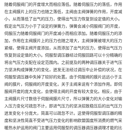
随着伺服阀门的开度增大而相应落低。随着伺服压力的落低，作用
在主阀膜片上的压力也随之落低，主阀由主阀弹簧的作用，开度减
小，从而落低了出气的压力，使得出气压力恢复到设定值的大小。
假定出气压力小于了设定的弹簧力，弹簧会减小伺服阀门的开度，
伺服压力随着伺服阀门的开度减小而相应添加。随着伺服压力的添
加，作用在主阀膜片上的压力也随之增大，主阀弹簧被增大的压力
紧缩，使得主阀开度添加，从而添加了出气的压力，使得出气压力
恢复到设定值的大小。伺服型调压器经过伺服回路可以十分精确的
将出气压力支配在设定范围内。之前提及的两种调压器关于进气压
力坚决构成弹簧力的变化，迸发无法经过调压中止补偿的状况，在
伺服型调压器中失掉了较好的处置。由于伺服阀的膜片远远小于主
阀的膜片，伺服阀的开度变化，关于主阀来说有个添加作用。即伺
服阀开度的庞大变化，会使得主阀的开度有较大变化。相反，由于
主阀膜片尺寸数倍于伺服阀膜片尺寸，所以弹簧力的大小变化对输
入压力变化可疏忽不计，即进气压力的坚决招致稳压后的出气压力
迸发变化十分庞大，简直可以疏忽不计。这使得伺服型调压器的精
度和坚决性简直不受进气压力变化的影响欧盟国度所消费的燃气采
暖热水炉运用的阀门主要运用伺服型的调压器调压器调理才能的比