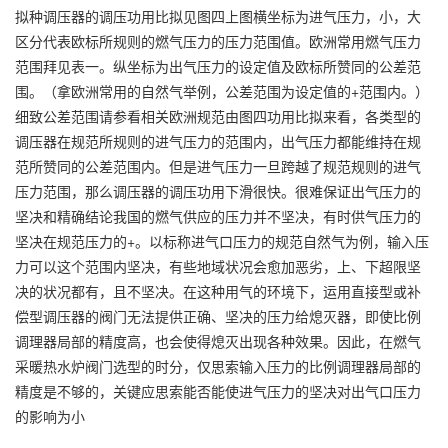
拟种调压器的调压功用比拟见图四上图横坐标为进气压力，小，大
区分代表欧标所规则的燃气压力的压力范围值。欧洲常用燃气压力
范围拜见表一。纵坐标为出气压力的设定值及欧标所赞同的公差范
围。（拿欧洲常用的自然气举例，公差范围为设定值的+范围内。）
细致公差范围请参看相关欧洲规范由图四功用比拟来看，各类型的
调压器在规范所规则的进气压力的范围内，出气压力都能维持在规
范所赞同的公差范围内。但是进气压力一旦跨越了规范规则的进气
压力范围，那么调压器的调压功用下滑很快。很难保证出气压力的
坚决和精确结论我国的燃气供应的压力并不坚决，有时供气压力的
坚决在规范压力的+。以标称进气口压力的规范自然气为例，输入压
力可以这个范围内坚决，有些地域状况会愈加恶劣，上、下超限坚
决的状况都有，且不坚决。在这种用气的环境下，运用直接型或补
偿型调压器的阀门无法提供正确、坚决的压力给熄灭器，即使比例
调理器局部的精度高，也会使得熄灭出现各种效果。因此，在燃气
采暖热水炉阀门选型的时分，仅思索输入压力的比例调理器局部的
精度是不够的，关键应思索能否能使进气压力的坚决对出气口压力
的影响为小