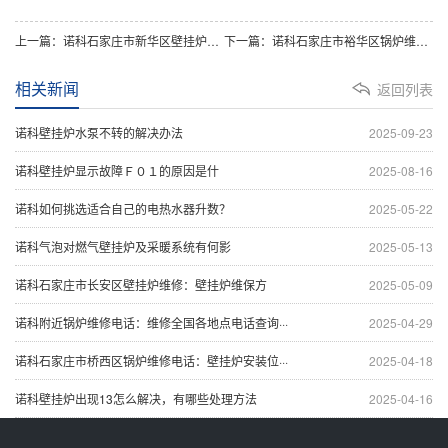
上一篇：诺科石家庄市新华区壁挂炉维修：乐天锅炉故障代码10怎么回事,故障解决方法
下一篇：诺科石家庄市裕华区锅炉维修电话：博世锅炉面板打开方法详解，故障排除方法与解决方法
相关新闻
返回列表
诺科壁挂炉水泵不转的解决办法
2025-09-23
诺科壁挂炉显示故障Ｆ０１的原因是什
2025-08-16
诺科如何挑选适合自己的电热水器升数？
2025-05-22
诺科气泡对燃气壁挂炉及采暖系统有何影
2025-05-13
诺科石家庄市长安区壁挂炉维修：壁挂炉维保方
2025-05-09
诺科附近锅炉维修电话：维修全国各地点电话查询···
2025-04-29
诺科石家庄市桥西区锅炉维修电话：壁挂炉安装位···
2025-04-18
诺科壁挂炉出现13怎么解决，有哪些处理方法
2025-04-16