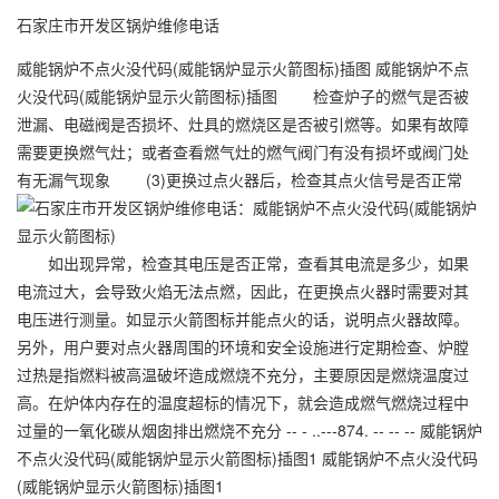
石家庄市开发区锅炉维修电话
威能锅炉不点火没代码(威能锅炉显示火箭图标)插图 威能锅炉不点
火没代码(威能锅炉显示火箭图标)插图 检查炉子的燃气是否被
泄漏、电磁阀是否损坏、灶具的燃烧区是否被引燃等。如果有故障
需要更换燃气灶；或者查看燃气灶的燃气阀门有没有损坏或阀门处
有无漏气现象 (3)更换过点火器后，检查其点火信号是否正常
如出现异常，检查其电压是否正常，查看其电流是多少，如果
电流过大，会导致火焰无法点燃，因此，在更换点火器时需要对其
电压进行测量。如显示火箭图标并能点火的话，说明点火器故障。
另外，用户要对点火器周围的环境和安全设施进行定期检查、炉膛
过热是指燃料被高温破坏造成燃烧不充分，主要原因是燃烧温度过
高。在炉体内存在的温度超标的情况下，就会造成燃气燃烧过程中
过量的一氧化碳从烟囱排出燃烧不充分 -- - ..---874. -- -- -- 威能锅炉
不点火没代码(威能锅炉显示火箭图标)插图1 威能锅炉不点火没代码
(威能锅炉显示火箭图标)插图1