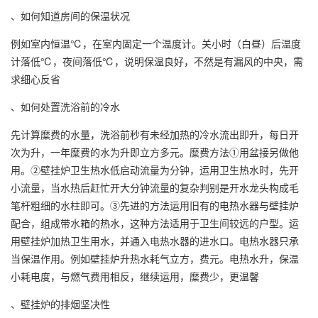
、如何知道房间的保温状况
例如室内恒温℃，在室内固定一个温度计。关小时（白昼）后温度
计落低℃，夜间落低℃，说明保温良好，不然是有漏风的中央，需
求细心反省
、如何处置洗浴前的冷水
先计算糜费的水量，洗浴前秒有未经加热的冷水流出即升，每日开
次为升，一年糜费的水为升即立方多元。糜费方法①用盆接另做他
用。②壁挂炉卫生热水低启动流量为分钟，运用卫生热水时，先开
小流量，当水热后赶忙开大分钟流量的复杂判别是开水龙头构成毛
笔杆粗细的水柱即可。③先进的方法运用旧有的电热水器与壁挂炉
配合，组成带水箱的热水，这种方法适用于卫生间较远的户型。运
用壁挂炉加热卫生用水，并通入电热水器的进水口。电热水器只承
当保温作用。例如壁挂炉升热水耗气立方，费元。电热水升，保温
小耗电度，与燃气费用相反，继续运用，糜费少，更温馨
、壁挂炉的排烟坚决性