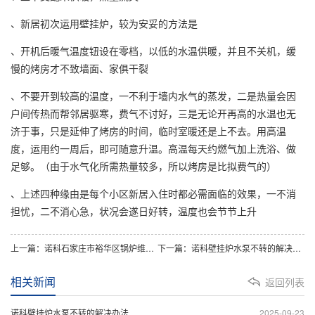
、新居初次运用壁挂炉，较为安妥的方法是
、开机后暖气温度钮设在零档，以低的水温供暖，并且不关机，缓
慢的烤房才不致墙面、家俱干裂
、不要开到较高的温度，一不利于墙内水气的蒸发，二是热量会因
户间传热而帮邻居驱寒，费气不讨好，三是无论开再高的水温也无
济于事，只是延伸了烤房的时间，临时室暖还是上不去。用高温
度，运用约一周后，即可随意升温。高温每天约燃气加上洗浴、做
足够。（由于水气化所需热量较多，所以烤房是比拟费气的）
、上述四种缘由是每个小区新居入住时都必需面临的效果，一不消
担忧，二不消心急，状况会遂日好转，温度也会节节上升
上一篇：诺科石家庄市裕华区锅炉维修电话：壁挂炉维修过程中要注意什么吗
下一篇：诺科壁挂炉水泵不转的解决办法
相关新闻
返回列表
诺科壁挂炉水泵不转的解决办法
2025-09-23