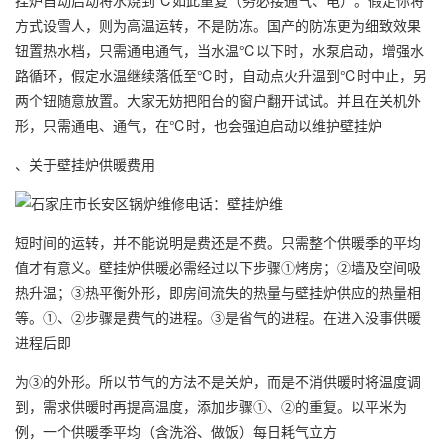
方式设雪人，则为高温运转，不是防冻。国产的防冻更为细致效果
钮置热水档，只需通电通气，当水温℃以下时，水泵启动，增强水
路循环，假定水温继续落低至℃时，自动点火升温到℃时中止，另
两个钮随意放置。大家无妨把阳台的窗户翻开试试。并且在关机外
形，只需通电、通气，在℃时，也会强迫启动以维护壁挂炉
、关于壁挂炉供暖费用
短时间的运转，并不能说明是费还是不费。只需整个供暖季的平均
值才有意义。壁挂炉供暖必需经过以下步骤①烤房；②墙及空间吸
热升温；③热平衡外形，即房间流失的热量与壁挂炉供应的热量相
等。①、②步骤是费气的进程。③是省气的进程。在进入没事供暖
进程后即
为③的外形。所以节气的方法不是关炉，而是不消供暖时将温度调
到，需求供暖时再提高温度，添加步骤①、②的重复。以平米为
例，一个供暖季平均（含洗浴、做饭）每日耗气立方