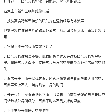
拧开即可。暖气片的排水，只能运用暖气片的跑风
石家庄市新华区锅炉维修电话
、换装高度跨越壁挂炉的暖气片在运转经常有水流声
只需屡次在该暖气片的跑风处放气，然后壁挂炉充水，重复几次即
可
、室温上不去的缘由有如下几点
、暖气片的散热量不够，此缺陷极易迸发在改换暖气片的客户家
里。将暖气片大改小，使暖气片分发的热量缺乏以补偿房间的热损
失
、湿房未干，由于墙体较湿，所含水份需求气化而吸取大批的热，
因此室温上不去，烤房约需一周的时间
、开开停停，室温未抵达平衡，即关机，而前期分发的热量也因户
间转热被外界所吸取，因此不时达不到央求的温度
、上下支配未供暖，热量流失