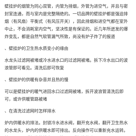
壁挂炉的烟管为同心双管，内管为排烟，外管为进空气，并且与密
封室连通，而与室内是完整隔绝的。一切品牌的壁挂炉都是强迫排
烟（有风扇）平衡式（有风压开关），因此排烟和进空气都在室外
中止，不会消耗室内空气，坚决性是有保证的。近几年所迸发的爆
炸变乱，都是自然气软管漏气所致，尚没有炉子炸了的报道
、壁挂炉的卫生热水质变小的缘由
水龙头过滤网被堵或冷水进水口的过滤网被堵。拆下冷水出口的波
浪管即可看见。清洗后即可恢复
、壁挂炉的供暖有杂音并且热的慢
可以是壁挂炉的暖气进回水口过滤网被堵，拆开波浪管清洗后即
可，或许供暖管路被堵
、在清洗过滤网时怎样排水
炉内供暖水的排法。封锁冷水进水阀，翻开充水阀，翻开卫生热水
的水龙头，炉内的供暖水即可排出。反向操作可以重新充水运转。