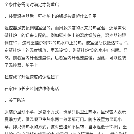
个条件必需同时满足才能重启
、装置温控器后，壁挂炉上的钮或按键起什么作用
温控器是支配调理室温的，而用多少度的水来加热室温，还是需求
壁挂炉上的钮来支配的。例如壁挂炉上的温度钮放在，温控器的钮
调在℃，这时壁挂炉将℃的热水中止加热，使室温尽快抵达℃。假
定壁挂炉上的温度钮放，室温设℃，则壁挂炉℃的水中止供暖。显
然，前者室内升温速度快，后者室内升温速度慢。因此，可以说装
了温控器，炉子上
钮变成了升温速度的调理钮了
石家庄市长安区锅炉维修电话
、关于防冻
原装炉显现小伞，是夏季方式，也是只供卫生热水。显现雪人表示
夏季方式，供温顺卫生热水两个效果都可用。防冻设置为显现小
伞，即只供热水的方式，这时壁挂炉不运转，当水温低于℃时，壁
挂炉自动启动将水烧到℃如此重复（务必接通气、电）。假定你将