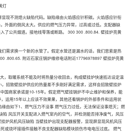
屏显现不测熄火缺陷代码。缺陷缘由火焰感应针积碳。火焰感应针衔
外。外面的倒风太大。供应的燃气压力异常，过高或过低。支配器缺
烟道。接地线零落或断路。 300 300 .800.84. 壁挂炉亮黄
我们需求换一个新的水管了。假定水管还是漏水的话，我们思索是热
800.65. 附近石家庄锅炉维修电话附近17796978897 壁挂炉亮黄
率大，取暖系统不能及时将热量分收回去，构成壁挂炉快速抵达设定温
小，招致壁挂炉供应的热量差不多刚好满足需求，这样会招致壁挂炉
在中国商家承诺是10-15年。假定燃气壁挂锅炉不中止维护和保养，能
养，运用15年以上应该不效果果，其他还看锅炉的外部条件和运用状
陷缘由如下1、燃气压力不没事 燃气压力过低，无法保证没事熄灭；燃
缺陷 风压开关支配进入燃气室内的空气，并检测能否排净废气，风压
壁挂炉风机风压缺陷 当壁挂炉出现支配器报警，显现屏显现风机风压
死或烧坏接插件接触不良支配器缺陷模块损伤市电电压过底。 燃气