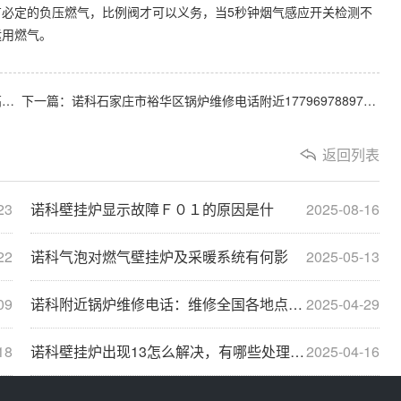
必定的负压燃气，比例阀才可以义务，当5秒钟烟气感应开关检测不
运用燃气。
上一篇：诺科附近锅炉维修电话：家里使用地板采暖，水压高了怎么降水压？？
下一篇：诺科石家庄市裕华区锅炉维修电话附近17796978897：壁挂炉软管滴水怎么修
返回列表
23
诺科壁挂炉显示故障Ｆ０１的原因是什
2025-08-16
22
诺科气泡对燃气壁挂炉及采暖系统有何影
2025-05-13
09
诺科附近锅炉维修电话：维修全国各地点电话查询···
2025-04-29
18
诺科壁挂炉出现13怎么解决，有哪些处理方法
2025-04-16