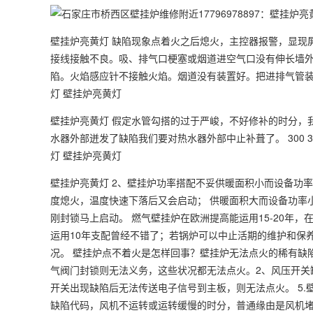
壁挂炉亮黄灯 缺陷现象点着火之后熄火，主控器报警，显现
接线接触不良。吸、排气口梗塞或烟道进空气口没有伸长墙
陷。火焰感应针不接触火焰。烟道没有装置好。把进排气管装入了公共
灯 壁挂炉亮黄灯
壁挂炉亮黄灯 假定水管勾搭的过于严峻，不好修补的时分，
水器外部迸发了缺陷我们要对热水器外部中止补葺了。 300 300 .
灯 壁挂炉亮黄灯
壁挂炉亮黄灯 2、壁挂炉功率搭配不妥供暖面积小而设备功
度熄火，温度快速下落后又会启动； 供暖面积大而设备功率
刚封锁马上启动。 燃气壁挂炉在欧洲提高能运用15-20年，
运用10年支配曾经不错了；若锅炉可以中止活期的维护和保
况。 壁挂炉点不着火是怎样回事？壁挂炉无法点火的稀有缺
气阀门封锁则无法义务，这些状况都无法点火。2、风压开关
开关出现缺陷后无法传送电子信号到主板，则无法点火。 5.
缺陷代码，风机不运转或运转缓慢的时分，普通缘由是风机堵