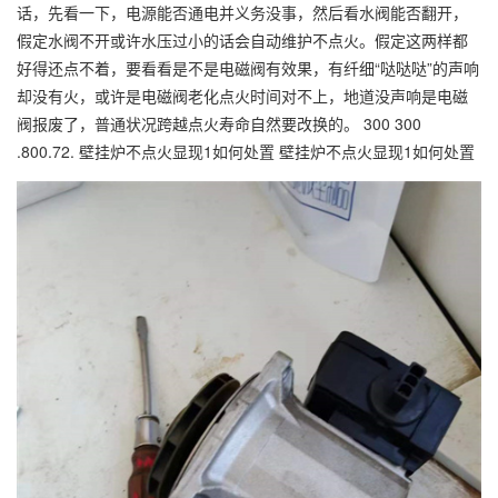
话，先看一下，电源能否通电并义务没事，然后看水阀能否翻开，
假定水阀不开或许水压过小的话会自动维护不点火。假定这两样都
好得还点不着，要看看是不是电磁阀有效果，有纤细“哒哒哒”的声响
却没有火，或许是电磁阀老化点火时间对不上，地道没声响是电磁
阀报废了，普通状况跨越点火寿命自然要改换的。 300 300
.800.72. 壁挂炉不点火显现1如何处置 壁挂炉不点火显现1如何处置