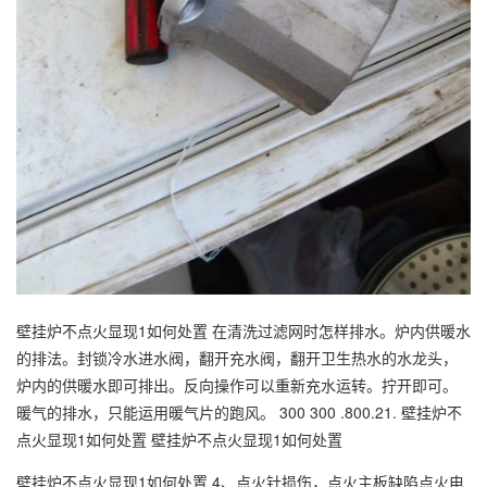
壁挂炉不点火显现1如何处置 在清洗过滤网时怎样排水。炉内供暖水
的排法。封锁冷水进水阀，翻开充水阀，翻开卫生热水的水龙头，
炉内的供暖水即可排出。反向操作可以重新充水运转。拧开即可。
暖气的排水，只能运用暖气片的跑风。 300 300 .800.21. 壁挂炉不
点火显现1如何处置 壁挂炉不点火显现1如何处置
壁挂炉不点火显现1如何处置 4、点火针损伤，点火主板缺陷点火电