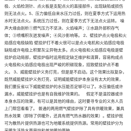
极、火焰检测针、点火板是支配点火的直接部件，出现缺陷或损伤
则无法点火。5、压力偏低自来水压力过低，则在夏季方式下运用热
水时无法点火。系统压力过低，则在夏季方式下无法点火运转。 噪
声大缘由剖析①燃气压力不坚决、火焰噪声；②水路外部积存气
体；③喷嘴积灰迸发噪声；④风沙影响等。 2、壁挂炉点火电极和火
焰感应电极缺陷 壁挂炉打不着火很可以是点火电机和火焰感应电极
缺陷或许电极上积聚灰尘异物太多。点火电极和火焰感应电极是壁
挂炉启动局部，壁挂炉临时运用假定缺乏维护和清算，容易构成点
火电极和火焰感应电极出现严峻的积碳现象，招致壁挂炉点不着
火。 3、威能壁挂炉义务灯亮，但是是不启动。这个效果比拟复杂，
既然威能壁挂炉义务灯亮，证明威能壁挂炉本身没有太大的效果，
我们要反省以下威能壁挂炉的水压能否足够可以了。水压偏低或许
漏水，威能壁挂炉也是有自我维护效果的。 假定不是温控器或许
本身水压的效果，有可以是其他的缘由，这时要寻专业的义务人员
上门帮您看看了。 普通的两用燃气壁挂炉除了具有供暖效果，兼具
热水效果（即除了供暖外，还具有燃气热水器的效果）。壁挂炉既
可为散热片提供热源也可为地暖系统提供热源。常用的壁挂炉分为
采暖生活热水两用炉和单地暖炉两种。