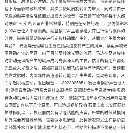
会形成一层泥状的污垢。灰尘聚集会带来两大隐患，首先是造成转
速下降而影响散热效果，其次会使风扇旋转阻力增大，同时会由于
风扇的动平衡性降低而发出很大的噪音．硬盘读写噪可能每个人都
对硬盘“吱吱”的读写声非常熟悉，特别是在安静的晚上，那仿佛锯木
头的声音让人不寒而栗。硬盘读写声主要是磁头在进行读写操作的
时候，磁头臂带动磁头进行定位移动而产生的，从而会产生很大的
噪音7．光驱噪光驱噪音主要包括高速旋转产生的风声、读盘声和光
驱震动产生的声音。由于目前高转速光驱的流行，马达在高速旋转
时带动光盘所产生的风声成为光驱噪音的主要，估计所有用户都对
光盘放入光驱之后，那如同直升机起飞的巨响有所感受吧。当读取
光盘数据时，内部部件高速运转可能会产生失重、晃动等现象，从
而引起机械震动，发出噪音 - ..-2022025851. 赛德隆锅炉声音很大
吗(奥德赛发动机声音大是什么原插图 赛德隆锅炉声音很大吗(奥德
赛发动机声音大是什么原插图 22、壁挂炉在用热水时发出异响是怎
么回事2 有以下几个原因，可以造成锅炉异响 石家庄市长安区壁挂
炉维修度以上，换热器内会有咕隆咕隆的声音，严重的时候触摸锅
炉外壳会有轻抖动感，需要做水垢清理，此种情况常发生在锅炉需
要频繁补水且使用散热器片的状态下，根据你的描述不像是这一问