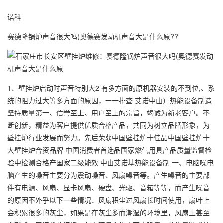
诺科
赛德隆锅炉声音很大吗(奥德赛发动机声音大是什么原??
1、壁挂炉启动时声音特别大2 有多方面的原机器安装的不到位,、系
统的阻力过大等多方面的原因，一一排查 艾诺中山）热能设备制造
坚持质量第一、信誉至上、用户至上的宗旨，竭诚为新老客户。不
断创新，精益为客户提供优质合格产品，共同为树立品牌形象，为
壁挂炉行业发展而努力。先后荣获中国壁挂炉十佳品中国壁挂炉十
大壁挂炉合资品牌 中国消费者首选品国家燃气用具产品质量监督检
验中检测合格产国家二级能效 中山艾诺基热能设备制 一、电脑噪电
脑产生的噪音主要分为震动噪音、风扇噪音等。产生噪音的主要部
件有电源、风扇、显卡风扇、硬盘、光驱、音箱等等，而产生噪音
的原因不外乎以下一些情况．风扇积尘过风扇长时间使用，扇叶上
会积累很多的灰尘，如果是在灰尘多而潮湿的环境里，风扇上甚至