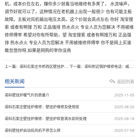
机，成本价在左右，赚你多少就看当地维修有多黑了， 水流噪声，
调节好就可以了，这种情况在老机器上出现一般很少 也有可能主板
故障。主板对风机输出电压太高，这个价就会高点左右 你好 淘宝搜
索 或者有啊搜 万和 正品强排 热水点火 专业人员为您解决 不用被维
修师傅宰 希望对你有所帮助，望 淘宝搜索 或者有啊搜万和 正品强
排 热水点火 专业人员为您解决 不用被维修师傅宰 你不是网上买谁
敢忽悠你呀,如果是网购的宰你没商
上一篇：诺科石家庄市桥西区壁挂炉维修：锅炉声音很大(博世锅炉声音很大)
下一篇：诺科附近锅炉维修电话：威能锅炉26代码故障原因分析种解决方法步
相关新闻
返回列表
诺科壁挂炉暖气片的质量介
2025-11-05
诺科石家庄壁挂炉维修：壁挂炉维修及使用技
2025-08-20
诺科石家庄壁挂炉维修：壁挂炉软管滴水如何处理
2025-08-18
诺科壁挂炉启动后风机不停怎么修
2025-07-09