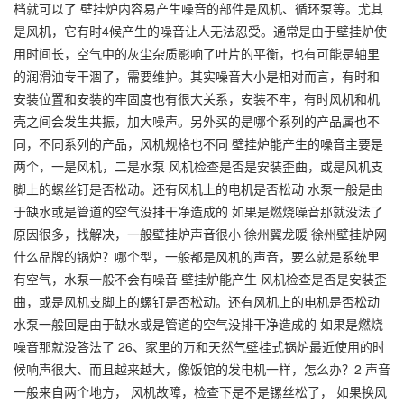
档就可以了 壁挂炉内容易产生噪音的部件是风机、循环泵等。尤其
是风机，它有时4候产生的噪音让人无法忍受。通常是由于壁挂炉使
用时间长，空气中的灰尘杂质影响了叶片的平衡，也有可能是轴里
的润滑油专干涸了，需要维护。其实噪音大小是相对而言，有时和
安装位置和安装的牢固度也有很大关系，安装不牢，有时风机和机
壳之间会发生共振，加大噪声。另外买的是哪个系列的产品属也不
同，不同系列的产品，风机规格也不同 壁挂炉能产生的噪音主要是
两个，一是风机，二是水泵 风机检查是否是安装歪曲，或是风机支
脚上的螺丝钉是否松动。还有风机上的电机是否松动 水泵一般是由
于缺水或是管道的空气没排干净造成的 如果是燃烧噪音那就没法了
原因很多，找解决，一般壁挂炉声音很小 徐州翼龙暖 徐州壁挂炉网
什么品牌的锅炉？哪个型，一般都是风机的声音，要么就是系统里
有空气，水泵一般不会有噪音 壁挂炉能产生 风机检查是否是安装歪
曲，或是风机支脚上的螺钉是否松动。还有风机上的电机是否松动
水泵一般回是由于缺水或是管道的空气没排干净造成的 如果是燃烧
噪音那就没答法了 26、家里的万和天然气壁挂式锅炉最近使用的时
候响声很大、而且越来越大，像饭馆的发电机一样，怎么办？2 声音
一般来自两个地方， 风机故障，检查下是不是镙丝松了， 如果换风