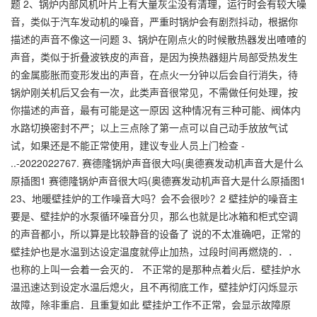
题 2、锅炉内部风机叶片上有大量灰尘没有清理，运行时会有较大噪
音，类似于汽车发动机的噪音，严重时锅炉会有剧烈抖动，根据你
描述的声音不像这一问题 3、锅炉在刚点火的时候散热器发出喳喳的
声音，类似于折叠波铁皮的声音，是因为换热器翅片局部受热发生
的金属膨胀而变形发出的声音，在点火一分钟以后会自行消失，待
锅炉刚关机后又会有一次，此类声音很常见，不需做任何处理，按
你描述的声音，最有可能是这一原因 这种情况有三种可能、阀体内
水路切换密封不严；以上三点除了第一点可以自己动手放放气试
试，如果还是不能正常使用，建议专业人员上门检查 -
..-2022022767. 赛德隆锅炉声音很大吗(奥德赛发动机声音大是什么
原插图1 赛德隆锅炉声音很大吗(奥德赛发动机声音大是什么原插图1
23、地暖壁挂炉的工作噪音大吗？会不会很吵？2 壁挂炉的噪音主
要是、壁挂炉的水泵循环噪音分贝，那么也就是比冰箱和柜式空调
的声音都小，所以算是比较静音的设备了 说的不太准确吧，正常的
壁挂炉也是水温到达设定温度就停止加热，过段时间再燃烧的．．
也称的上叫一会着一会灭的． 不正常的是那种点着火后．壁挂炉水
温迅速达到设定水温后熄火，且不再彻底工作，壁挂炉灯闪烁显示
故障，除非重启．且重复如此 壁挂炉工作不正常，会显示故障原