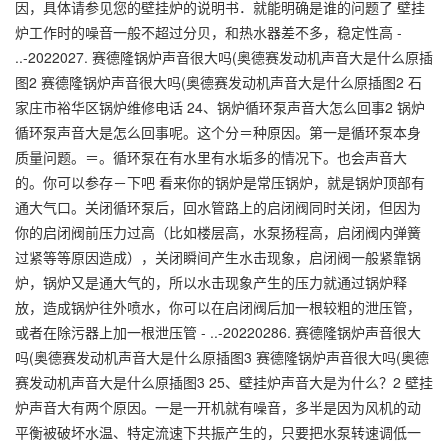
因，具体请参见您的壁挂炉的说明书．就能明确是谁的问题了 壁挂
炉工作时的噪音一般不超过分贝，和热水器差不多，稳定性高 -
..-2022027. 赛德隆锅炉声音很大吗(奥德赛发动机声音大是什么原插
图2 赛德隆锅炉声音很大吗(奥德赛发动机声音大是什么原插图2 石
家庄市裕华区锅炉维修电话 24、锅炉循环泵声音大怎么回事2 锅炉
循环泵声音大是怎么回事呢。这个分＝种原因。第一是循环泵本身
质量问题。＝。循环泵在有水里有水垢多的情况下。也会声音大
的。你可以参存－下吧 看来你的锅炉是常压锅炉，就是锅炉顶部有
通大气口。关闭循环泵后，回水管路上的启闭阀同时关闭，但因为
你的启闭阀前压力过高（比如楼层高，水泵扬程高，启闭阀内弹簧
过紧等等原因造成），关闭瞬间产生水击现象，启闭阀一般紧靠锅
炉，锅炉又是通大气的，所以水击现象产生的压力就通过锅炉释
放，造成锅炉往外喷水，你可以在启闭阀后加一根较粗的泄压管，
或者在除污器上加一根泄压管 - ..-20220286. 赛德隆锅炉声音很大
吗(奥德赛发动机声音大是什么原插图3 赛德隆锅炉声音很大吗(奥德
赛发动机声音大是什么原插图3 25、壁挂炉声音大是为什么？2 壁挂
炉声音大有两个原因。一是一开机就有噪音，多半是因为风机的动
平衡被破坏水温、特定流速下共振产生的，只要把水泵转速调低一