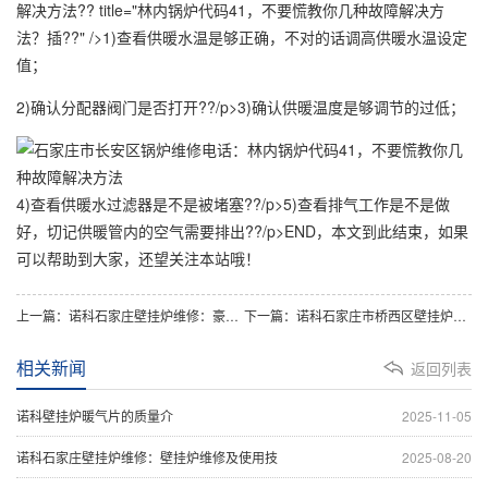
解决方法?? title="林内锅炉代码41，不要慌教你几种故障解决方
法？插??" />1)查看供暖水温是够正确，不对的话调高供暖水温设定
值；
2)确认分配器阀门是否打开??/p>3)确认供暖温度是够调节的过低；
4)查看供暖水过滤器是不是被堵塞??/p>5)查看排气工作是不是做
好，切记供暖管内的空气需要排出??/p>END，本文到此结束，如果
可以帮助到大家，还望关注本站哦！
上一篇：诺科石家庄壁挂炉维修：豪特锅炉不制热是什么原因呢(锅炉烧不热的原因)
下一篇：诺科石家庄市桥西区壁挂炉维修：华帝锅炉故障代码3(华帝壁挂炉故障码1)
相关新闻
返回列表
诺科壁挂炉暖气片的质量介
2025-11-05
诺科石家庄壁挂炉维修：壁挂炉维修及使用技
2025-08-20