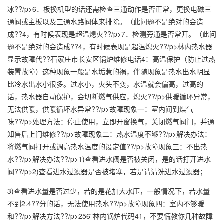
冰??/p>6．板换机型的话还需检查三通动作是否正常，更换电磁三
通阀或主板以及三通水路阀体来排除。（此问题不是绝对的会造
成??4，有时候表现是超温熄火??/p>7．检测旁通是否常开。（此问
题不是绝对的会造成??4，有时候表现是超温熄火??/p>林内热水器
显示故障代??石家庄市长安区锅炉维修电话4：高温保护（防止过热
装置故障）这种现象一般是水垢惹的祸，伴随现象是热水出水明显
比冷水出水小很多。过水小，火头不变，水温就会偏高，过高的
话，热水器自动保护，会切断燃气供应，熄火??/p>供暖循环异常，
无法供暖，供暖循坏水异常??/p>故障现象一：室内闻到煤气
味??/p>处理方法：停止使用，立即开窗换气，关闭燃气阀门，并通
知售后上门维修??/p>故障现象二：热水温度不够??/p>解决办法：
将燃气阀打开或调高热水温度的设定值??/p>故障现象三：不出热
水??/p>解决办法??/p>1)查看进水阀是否被关闭，是的话打开进水
阀??/p>2)查看进水过滤器是否被堵塞，若是请清洗进水过滤器；
3)查看进水量是否过少，若的是花加大水压，一般情况下，若水量
不到2.4??分的话，无法使用热水??/p>故障现象四：室内不够暖
和??/p>解决方法??/p>256"林内锅炉代码41，不要慌教你几种故障