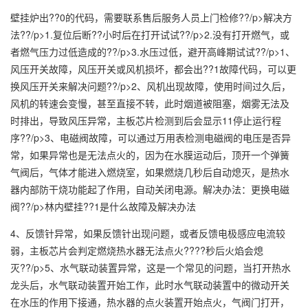
壁挂炉出??0的代码，需要联系售后服务人员上门检修??/p>解决方
法??/p>1.复位后断??小时后在打开试试??/p>2.没有打开燃气，或
者燃气压力过低造成的??/p>3.水压过低，避开高峰期试试??/p>1、
风压开关故障，风压开关或风机损坏，都会出??1故障代码，可以更
换风压开关来解决问题??/p>2、风机出现故障，使用时间过久后，
风机的转速会变慢，甚至直接不转，此时烟道被阻塞，烟雾无法及
时排出，导致风压异常，主板芯片检测到后会显示11停止运行程
序??/p>3、电磁阀故障，可以通过万用表检测电磁阀的电压是否异
常，如果异常也是无法点火的，因为在水膜运动后，顶开一个弹簧
气阀后，气体才能进入燃烧室，如果燃烧几秒后自动熄灭，是热水
器内部防干烧功能起了作用，自动关闭电源。解决办法：更换电磁
阀??/p>林内壁挂??1是什么故障及解决办法
4、反馈针异常，如果反馈针出现问题，或者反馈电极感应电流较
弱，主板芯片会判定燃烧热水器无法点火????秒后火焰会熄
灭??/p>5、水气联动装置异常，这是一个常见的问题，当打开热水
龙头后，水气联动装置开始工作，此时水气联动装置中的微动开关
在水压的作用下接通，热水器的点火装置开始点火，气阀门打开，