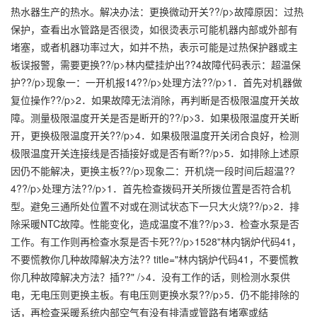
热水器生产的热水。解决办法：更换微动开关??/p>故障原因：过热
保护，查看出水管路是否很烫，如很烫表示可能机器内部或外部有
堵塞，或者机器功率过大，如并不热，表示可能是过热保护器或主
板误报警，需要更换??/p>林内壁挂炉出??4故障代码表示：超温保
护??/p>现象一：一开机报14??/p>处理方法??/p>1．首先对机器做
复位操作??/p>2．如果故障无法消除，再判断是否极限温度开关故
障。测量极限温度开关是否是断开的??/p>3．如果极限温度开关断
开，更换极限温度开关??/p>4．如果极限温度开关闭合良好，检测
极限温度开关连接线是否插接好或是否有断??/p>5．如排除上述原
因仍不能解决，更换主板??/p>现象二：开机烧一段时间后超温??
4??/p>处理方法??/p>1．首先检查拨码开关所拨位置是否符合机
型。避免三通所处位置不对或在测试状态下一只大火烧??/p>2．排
除采暖NTC故障。性能变化，造成温度不准??/p>3．检查水泵是否
工作。有工作则再检查水泵是否卡死??/p>1528"林内锅炉代码41，
不要慌教你几种故障解决方法?? title="林内锅炉代码41，不要慌教
你几种故障解决方法？插??" />4．没有工作的话，则检测水泵供
电，无电压则更换主板。有电压则更换水泵??/p>5．仍不能排除的
话，再检查采暖系统内部空气有没有排清或管路有堵塞或结