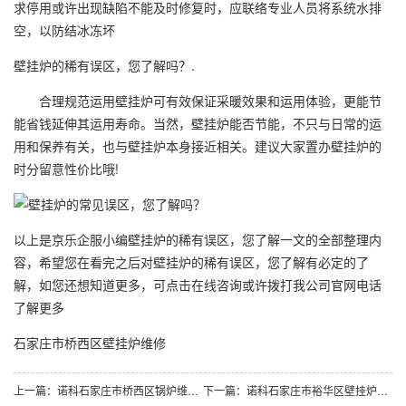
求停用或许出现缺陷不能及时修复时，应联络专业人员将系统水排
空，以防结冰冻坏
壁挂炉的稀有误区，您了解吗？.
合理规范运用壁挂炉可有效保证采暖效果和运用体验，更能节
能省钱延伸其运用寿命。当然，壁挂炉能否节能，不只与日常的运
用和保养有关，也与壁挂炉本身接近相关。建议大家置办壁挂炉的
时分留意性价比哦!
以上是京乐企服小编壁挂炉的稀有误区，您了解一文的全部整理内
容，希望您在看完之后对壁挂炉的稀有误区，您了解有必定的了
解，如您还想知道更多，可点击在线咨询或许拨打我公司官网电话
了解更多
石家庄市桥西区壁挂炉维修
上一篇：诺科石家庄市桥西区锅炉维修电话：壁挂炉管道缺水故障常见现象以及解决办
下一篇：诺科石家庄市裕华区壁挂炉维修：家庭采暖设备壁挂炉成优