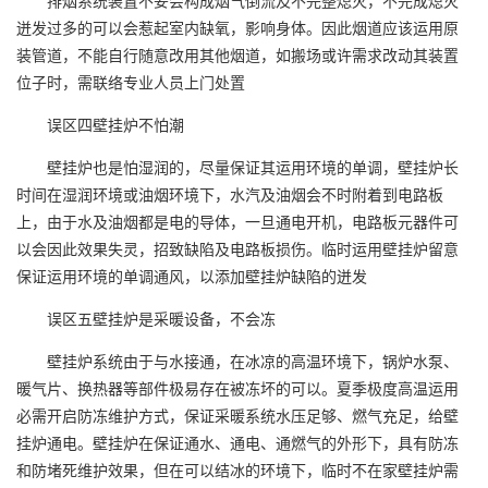
迸发过多的可以会惹起室内缺氧，影响身体。因此烟道应该运用原
装管道，不能自行随意改用其他烟道，如搬场或许需求改动其装置
位子时，需联络专业人员上门处置
误区四壁挂炉不怕潮
壁挂炉也是怕湿润的，尽量保证其运用环境的单调，壁挂炉长
时间在湿润环境或油烟环境下，水汽及油烟会不时附着到电路板
上，由于水及油烟都是电的导体，一旦通电开机，电路板元器件可
以会因此效果失灵，招致缺陷及电路板损伤。临时运用壁挂炉留意
保证运用环境的单调通风，以添加壁挂炉缺陷的迸发
误区五壁挂炉是采暖设备，不会冻
壁挂炉系统由于与水接通，在冰凉的高温环境下，锅炉水泵、
暖气片、换热器等部件极易存在被冻坏的可以。夏季极度高温运用
必需开启防冻维护方式，保证采暖系统水压足够、燃气充足，给壁
挂炉通电。壁挂炉在保证通水、通电、通燃气的外形下，具有防冻
和防堵死维护效果，但在可以结冰的环境下，临时不在家壁挂炉需