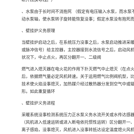
、水泵由于长时间不消抱死 （假定有电压输入水泵，而水泵
动水泵轴，使水泵转子旋转能恢复没事；假定水泵没有抱死
、壁挂炉义务原理
当壁挂炉启动之后，在系统压力没事之后，水泵启动推进采
或脉冲信号）给主控器，主控器接到水流信号之后，启动风
状况下，中止点火，再区分翻开一、二级阀
燃气进入熄灭器在电火花的作用下扑灭燃气中止熄灭（在点
后，依据燃气量必定风机转速。关于运用燃气比例阀机型，
技术使火焰没事熄灭，加热媒介经过散热器分发到空气中或
形。如此重复循环
、壁挂炉义务进程
采暖系统没事检测系统压力正水泵义务水流开关或水传达感
（风机进入低速运转或进入断电依托惯性运转）区分翻开一
离子感焰，没事熄灭，风机进入没事转抵达设定温度熄火风