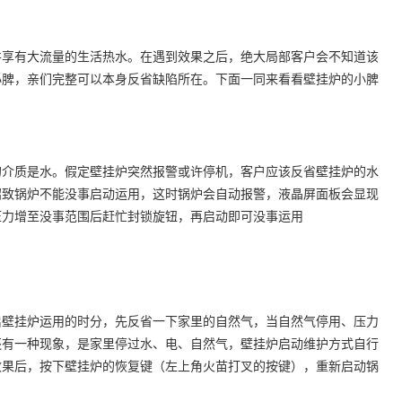
并享有大流量的生活热水。在遇到效果之后，绝大局部客户会不知道该
小脾，亲们完整可以本身反省缺陷所在。下面一同来看看壁挂炉的小脾
的介质是水。假定壁挂炉突然报警或许停机，客户应该反省壁挂炉的水
招致锅炉不能没事启动运用，这时锅炉会自动报警，液晶屏面板会显现
压力增至没事范围后赶忙封锁旋钮，再启动即可没事运用
启壁挂炉运用的时分，先反省一下家里的自然气，当自然气停用、压力
还有一种现象，是家里停过水、电、自然气，壁挂炉启动维护方式自行
效果后，按下壁挂炉的恢复键（左上角火苗打叉的按键），重新启动锅