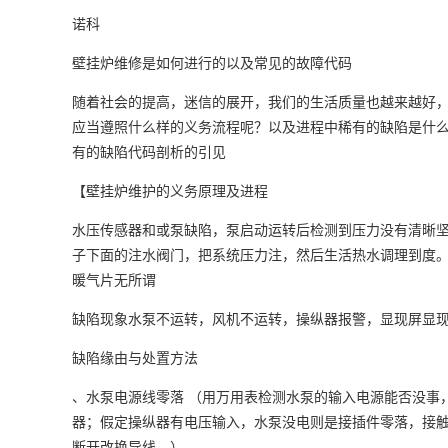
诺科
壁挂炉维修是如何进行的以及常见的故障代码
随着社会的提高，迷信的展开，我们的生活质量也越来越好
应当遵照什么样的义务流程呢？以及进程中稀有的缺陷是什
有的缺陷代码剖析的引见
【壁挂炉维护的义务原理及进程
水压传感器和或泵缺陷，泵启动运转后检测到压力没有清晰
子下面的注水阀门，把系统压力注，然后生活热水调理到度
暖气片无所谓
缺陷现象水泵不运转，风机不运转，操纵器报警，显现屏显
缺陷缘由与处置方法
、水泵电源线零落 （用万用表检测水泵的输入电源能否没事
器；假定操纵器有电压输入，水泵没电则是接插件零落，接
断开改换导线。）