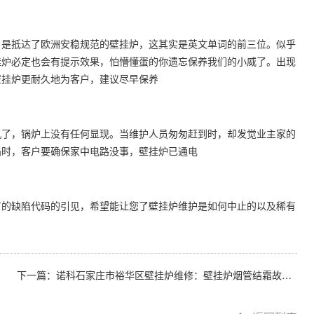
。是抵达了欧洲安稳规范的壁挂炉，这其实是英文单词的前三位。似乎
挂炉必定也会有提示效果，怕懵懂蛋的你遗忘保养我们的小威了。出现
壁挂炉更耐久地为客户，建议尽早保养
机了，锅炉上没有任何显现。当维护人员匆匆赶到时，却发觉业主家的
陷时，客户要确保家中电路没事，壁挂炉已通电
有的缺陷代码的引见，希望能让您了壁挂炉维护是如何中止的以及稀有
下一篇：诺科石家庄市裕华区壁挂炉维修：壁挂炉烟管结霜故障维修