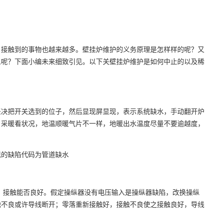
，接触到的事物也越来越多。壁挂炉维护的义务原理是怎样样的呢？又
么呢？下面小编未来细致引见。以下关壁挂炉维护是如何中止的以及稀
坚决把开关选到的位子，然后显现屏显现，表示系统缺水，手动翻开炉
。采暖看状况，地温顺暖气片不一样，地暖出水温度尽量不要逾越度，
现的缺陷代码为管道缺水
，接触能否良好。假定操纵器没有电压输入是操纵器缺陷，改换操纵
触不良或许导线断开；零落重新接触好，接触不良使之接触良好，导线