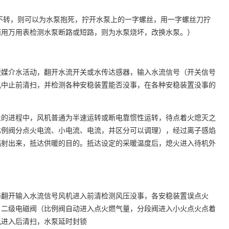
不转，则可以为水泵抱死，拧开水泵上的一字螺丝，用一字螺丝刀拧
而用万用表检测水泵断路或短路，则为水泵烧坏，改换水泵。）
暖媒介水活动，翻开水流开关或水传达感器，输入水流信号（开关信号
机中止前清扫，并检测各种安稳装置能否没事，在各种安稳装置没事的
火的进程中，风机普通为半速运转或断电靠惯性运转，待点着火熄灭之
比例阀分点火电流、小电流、电流，并区分可以调理），经过离子感焰
辐射出来，抵达供暖的目的。抵达设定的采暖温度后，熄火进入待机外
器翻开输入水流信号风机进入前清检测风压没事，各安稳装置误点火
、二级电磁阀（比例阀自动进入点火燃气量，分段阀进入小火点火点着
机进入后清扫，水泵延时封锁