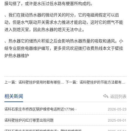
膜勾搭了，或许是水压过低水路有梗塞所构成的。
、我们在拨动热水器的微动开关的时分，它的电磁阀假定可以启
动，但是水气联动开关需求水力推进才能启动，这时它的燃气不能
进入到熄灭室，因此热水器的熄灭无法中止。
、热水器它的储热片积垢之后会影响热水器热量的吸取和通风。小
结专业厨房电器维护编写，更多资讯欢迎拨打收费热线本文于壁挂
炉热水器维护
上一篇：诺科壁挂炉使用时都有哪些节能小技巧？
下一篇：诺科壁挂炉的节能方法都有哪些
相关新闻
返回列表
诺科石家庄市桥西区锅炉维修电话附近17796···
2026-05-23
诺科壁挂炉闪红灯哪里出现问题
2025-09-01