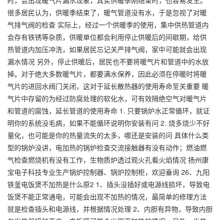
很多居民认为，供暖季结束了，暖气管道没有水，于是忽视了对暖
气排气阀的检查 实际上，经过一个供暖季的使用，集中供热管道内
会存有铁锈等杂质，供暖单位都会利用停止供暖后的间歇期，给供
热管道内加压冲洗，如果居民忘记关严排气阀，家中可能就会出现
漏水情况 另外，停止供暖后，居民也不要将暖气片和管道中的水放
掉。对于绝大多数暖气片，都要满水保养，因此必须在停暖时将暖
气片的进回水阀门关闭，这对于延长散热器的使用寿命至关重要 暖
气片中存留的为经过防腐处理的软化水，可有效隔绝空气对暖气片
和管道的腐蚀，延长管道的使用寿命 1. 只要锅炉水正常循环，就证
明你的系统没毛病，如果不能循环说明你安装有问 2. 烧多烧少不好
量化，也可能是你的热量流失的太多，哪还是安装的问 具体什么类
型的锅炉没讲，电加热的锅炉检查交流接触器有没有动作；燃油燃
气检查燃烧机有没有工作，生物质炉透过观火孔看火焰情况 扬州康
宝电子科技专业生产锅炉控制器、锅炉控制柜，欢迎垂询 26、九阳
铁釜电饭煲不加热是什么原2 1、插头没插好或电源线损坏，导致电
饭煲不能正常通电，可能会出现不加热的情况，最简单的修理方法
就是检查插头和电源线，并根据情况处理 2、内胆有异物，导致内胆