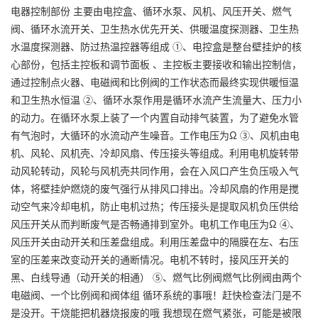
电器控制部份 主要由电控盒、循环水泵、风机、风压开关、燃气
阀、循环水流开关、卫生热水优先开关、供暖温度探测器、卫生热
水温度探测器、防过热温控器等组成 ①、电控盒是整台壁挂炉的核
心部份，包括主控板和调节面板 、主控板主要接收和输出控制信，
通过控制点火器、电磁阀和比例阀的工作状态而最终实现供暖恒温
和卫生热水恒温 ②、循环水泵作用是循环水流产生流量大、压力小
的动力。在循环水泵上装了一个内置自动排气装置，为了避免水管
有气泡时，大循环的水流动产生噪音。工作电压为Ω ③、风机由电
机、风轮、风机壳、冷却风扇、传压接头等组成。利用电机旋转带
动风轮转动，风轮与风机壳共同作用，会在入风口产生负压吸入气
体，将壁挂炉燃烧的废气强行从排风口排出。冷却风扇的作用是搅
动空气来冷却电机，防止电机过热；传压接头是提取风机负压供给
风压开关从而判断废气是否畅通排到室外。电机工作电压为Ω ④、
风压开关由动开关和压差盘组成。利用压差盘中的隔膜在左、右压
室的压差来改变动开关的通断情况。电机不转时，接风压开关的
黑、白线导通（动开关的相通） ⑤、燃气比例阀燃气比例阀由两个
电磁阀、一个比例阀和阀体组 循环系统的事哦！赶快检查法门是不
是没开。干烧能把机器烧报废的哦 我想现在燃气紧张，可能是被限