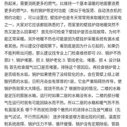
热起来，需要消耗更多的燃气，比维持一个基本温暖的地面要浪费
更多的燃气2、有的锅炉带定时功能（类似于电饭煲、自动洗衣机的
预约功能），可以设置在. 壁挂炉也是冬天常常用来取暖的生活家电
之一，大家对它应该都挺熟悉的了。而家里的壁挂炉烧地暖突然不
热又是怎么回事呢？ 首先你可检查下壁挂炉是否出现故障，为何不
能正常采暖。另外地暖不热也可能是因为壁挂炉采暖系统有漏水或
者其他。所以建议仔细观察下，看到底是因为什么引起的，如果仍
不能判断出问题，那么建议找专业上门检查维修即可 22、锅炉不热
原2 1. 锅炉堵塞、损 2. 锅炉老化 3. 管线老化、堵塞、损 4. 设计缺
陷 首先检查烟气岀囗是否堵塞，排除这个原因后，再捡查锅炉管上
是否结有水垢，锅炉如果使用了没经软化的水，会在管壁上结上碳
酸钙质的水垢，日积月喦会有厚厚的1层，它会严重阻碍热传导，使
锅炉热效率大大降低，就烧不热水了 根据你说的情况，二楼的水箱
是定压的膨胀水箱，运行时如果二层的水箱没有水，二楼的部分暖
气在运行时就有可能因缺水而不热，所以二层的水箱和暖气热不热
有直接关系 哪个不热就检测哪个散热片的进排水口及放气螺丝（先
放气试试，不行然后再拆） 逐步排查是哪方面出现的问题，温度控
制系统故障、锅炉压力不够、循环缓慢、锅炉没有定期除垢、管路