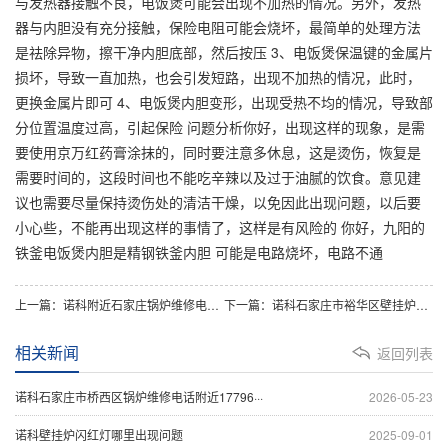
与发热器接触不良，电饭煲可能会出现不加热的情况。另外，发热
器与内胆没有充分接触，保险电阻可能会烧坏，最简单的处理方法
是祛除异物，擦干净内胆底部，然后按压 3、电饭煲保温键的金属片
损坏，导致一直加热，也会引发短路，出现不加热的情况，此时，
更换金属片即可 4、电饭煲内胆变形，出现受热不均的情况，导致部
分位置温度过高，引起保险 问题分析你好，出现这样的现象，是需
要使用京万红药膏涂抹的，同时要注意多休息，这是烫伤，恢复是
需要时间的，这段时间也不能吃辛辣以及过于油腻的饮食。意见建
议也需要尽量保持烫伤处的清洁干燥，以免因此出现问题，以后要
小心些，不能再出现这样的事情了，这样是有风险的 你好，九阳的
铁釜电饭煲内胆是精钢铁釜内胆 可能是电路烧坏，电路不通
上一篇：诺科附近石家庄锅炉维修电话：菲斯曼暖气锅炉显示5是什么故障与5种处理解决方
下一篇：诺科石家庄市裕华区壁挂炉维修：锅炉故障代码7(锅炉故障代码7)
相关新闻
返回列表
诺科石家庄市桥西区锅炉维修电话附近17796···
2026-05-23
诺科壁挂炉闪红灯哪里出现问题
2025-09-01