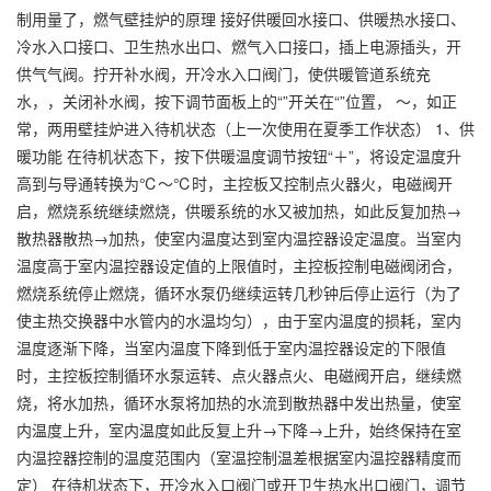
制用量了，燃气壁挂炉的原理 接好供暖回水接口、供暖热水接口、
冷水入口接口、卫生热水出口、燃气入口接口，插上电源插头，开
供气气阀。拧开补水阀，开冷水入口阀门，使供暖管道系统充
水，，关闭补水阀，按下调节面板上的“”开关在“”位置， ～，如正
常，两用壁挂炉进入待机状态（上一次使用在夏季工作状态） 1、供
暖功能 在待机状态下，按下供暖温度调节按钮“＋”，将设定温度升
高到与导通转换为℃～℃时，主控板又控制点火器火，电磁阀开
启，燃烧系统继续燃烧，供暖系统的水又被加热，如此反复加热→
散热器散热→加热，使室内温度达到室内温控器设定温度。当室内
温度高于室内温控器设定值的上限值时，主控板控制电磁阀闭合，
燃烧系统停止燃烧，循环水泵仍继续运转几秒钟后停止运行（为了
使主热交换器中水管内的水温均匀），由于室内温度的损耗，室内
温度逐渐下降，当室内温度下降到低于室内温控器设定的下限值
时，主控板控制循环水泵运转、点火器点火、电磁阀开启，继续燃
烧，将水加热，循环水泵将加热的水流到散热器中发出热量，使室
内温度上升，室内温度如此反复上升→下降→上升，始终保持在室
内温控器控制的温度范围内（室温控制温差根据室内温控器精度而
定） 在待机状态下，开冷水入口阀门或开卫生热水出口阀门，调节