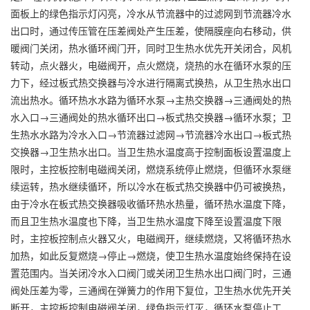
面板上的绿色指示灯闪亮，冷水从节流器中的过滤网到节流器冷水
出口时，通过传压管在压差阀处产生压差，使隔膜座向右移动，供
暖阀门关闭，热水循环阀门开，同时卫生热水优先开关闭合，风机
转动，点火器火，电磁阀开，点火燃烧，烧热的水在循环水泵的压
力下，经过板式热交换器与冷水进行隔离式换热，从卫生热水出口
流出热水。循环热水水路为循环水泵→主热交换器→三通阀处的热
水入口→三通阀处的热水循环出口→板式热交换器→循环水泵；卫
生热水水路为冷水入口→节流器过滤网→节流器冷水出口→板式热
交换器→卫生热水出口。当卫生热水温度高于控制面板设置温度上
限时，主控板控制电磁阀关闭，燃烧系统停止燃烧，但循环水泵继
续运转，热水继续循环，所以冷水在板式热交换器中仍可被换热，
由于冷水在板式热交换器吸收循环热水热量，循环热水温度下降，
而且卫生热水温度也下降，当卫生热水温度下降至设置温度下限
时，主控板控制点火器又火，电磁阀开，继续燃烧，又将循环热水
加热，如此反复燃烧→停止→燃烧，使卫生热水温度始终保持在设
置范围内。当关闭冷水入口阀门或关闭卫生热水出口阀门时，三通
阀处压差为零，三通阀在弹簧力的作用下复位，卫生热水优先开关
断开，主控板控制电磁阀关闭，绿色指示灯灭，循环水泵停止工