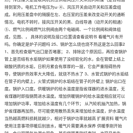
排到室外。电机工作电压为ω ④、风压开关由动开关和压差盘组
成。利用压差盘中的隔膜在左、右压室的压差来改变动开关的通断
情况。电机不转时，接风压开关的黑、白线导通（动开关的相通）
⑤、燃气比例阀燃气比例阀由两个电磁阀、一个比例阀和阀体组
成，见图、， 具体的说明及接口位置请查看说明书 看暖气片有开
吗。你确定是炉子问题吗 25、锅炉怎么烧也烧不热这是怎么回事2
1、首先检查烟气出囗是否堵塞； 2、排除这个原因后，再捡查锅炉
管上是否结有水垢锅炉如果使用了没经软化的水，会在管壁上结上
碳酸钙质的水垢，日积月累会有厚厚的一层，它会严重阻碍热传
导，使锅炉热效率大大降低，就烧不热水了 3、水管式锅炉的水垢结
在管子的内壁上，火管式锅炉的水垢结在管子的外壁上 锅炉出口在
度。锅炉入口度。供暖锅炉的给水温度是指省煤器的进水温度，无
省煤器时即指锅筒进水温度。增加供暖锅炉的给水温度相应就可以
增加锅炉功率，增加给水温度有几个环节； 从汽轮机抽汽加热，锅
炉省煤器再加热，尽可能使用散热丢失来增加给水温度，炉水温度
当热越高燃料损耗就越少，相对于锅炉功率就越高 扩展资料 暖气片
使用注意事项停暖后别放水，暖气片需要满水保养 供暖季刚开始
时，会出现暖气片漏水现象，其实供暖季刚结束时，也容易发生。