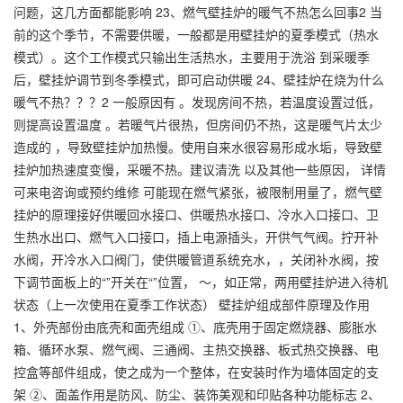
问题，这几方面都能影响 23、燃气壁挂炉的暖气不热怎么回事2 当
前的这个季节，不需要供暖，一般都是用壁挂炉的夏季模式（热水
模式）。这个工作模式只输出生活热水，主要用于洗浴 到采暖季
后，壁挂炉调节到冬季模式，即可启动供暖 24、壁挂炉在烧为什么
暖气不热？？？2 一般原因有 。发现房间不热，若温度设置过低，
则提高设置温度 。若暖气片很热，但房间仍不热，这是暖气片太少
造成的 ，导致壁挂炉加热慢。使用自来水很容易形成水垢，导致壁
挂炉加热速度变慢，采暖不热。建议清洗 以及其他一些原因， 详情
可来电咨询或预约维修 可能现在燃气紧张，被限制用量了，燃气壁
挂炉的原理接好供暖回水接口、供暖热水接口、冷水入口接口、卫
生热水出口、燃气入口接口，插上电源插头，开供气气阀。拧开补
水阀，开冷水入口阀门，使供暖管道系统充水，，关闭补水阀，按
下调节面板上的“”开关在“”位置， ～，如正常，两用壁挂炉进入待机
状态（上一次使用在夏季工作状态） 壁挂炉组成部件原理及作用
1、外壳部份由底壳和面壳组成 ①、底壳用于固定燃烧器、膨胀水
箱、循环水泵、燃气阀、三通阀、主热交换器、板式热交换器、电
控盒等部件组成，使之成为一个整体，在安装时作为墙体固定的支
架 ②、面盖作用是防风、防尘、装饰美观和印贴各种功能标志 2、