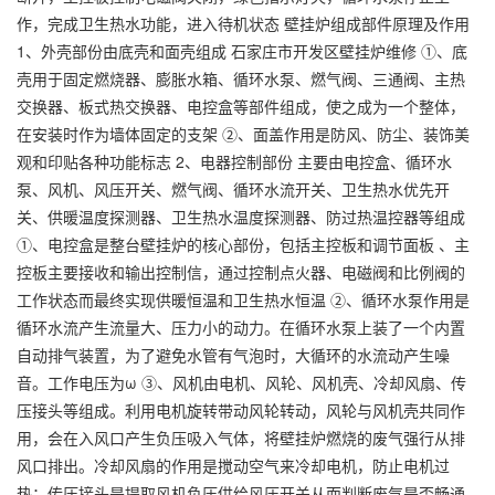
作，完成卫生热水功能，进入待机状态 壁挂炉组成部件原理及作用
1、外壳部份由底壳和面壳组成 石家庄市开发区壁挂炉维修 ①、底
壳用于固定燃烧器、膨胀水箱、循环水泵、燃气阀、三通阀、主热
交换器、板式热交换器、电控盒等部件组成，使之成为一个整体，
在安装时作为墙体固定的支架 ②、面盖作用是防风、防尘、装饰美
观和印贴各种功能标志 2、电器控制部份 主要由电控盒、循环水
泵、风机、风压开关、燃气阀、循环水流开关、卫生热水优先开
关、供暖温度探测器、卫生热水温度探测器、防过热温控器等组成
①、电控盒是整台壁挂炉的核心部份，包括主控板和调节面板 、主
控板主要接收和输出控制信，通过控制点火器、电磁阀和比例阀的
工作状态而最终实现供暖恒温和卫生热水恒温 ②、循环水泵作用是
循环水流产生流量大、压力小的动力。在循环水泵上装了一个内置
自动排气装置，为了避免水管有气泡时，大循环的水流动产生噪
音。工作电压为ω ③、风机由电机、风轮、风机壳、冷却风扇、传
压接头等组成。利用电机旋转带动风轮转动，风轮与风机壳共同作
用，会在入风口产生负压吸入气体，将壁挂炉燃烧的废气强行从排
风口排出。冷却风扇的作用是搅动空气来冷却电机，防止电机过
热；传压接头是提取风机负压供给风压开关从而判断废气是否畅通