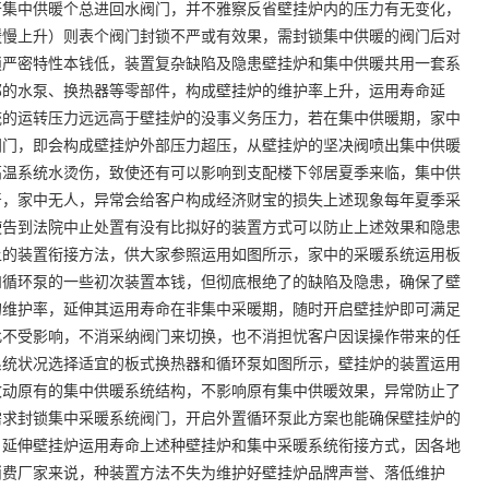
开集中供暖个总进回水阀门，并不雅察反省壁挂炉内的压力有无变化，
缓慢上升）则表个阀门封锁不严或有效果，需封锁集中供暖的阀门后对
锁严密特性本钱低，装置复杂缺陷及隐患壁挂炉和集中供暖共用一套系
部的水泵、换热器等零部件，构成壁挂炉的维护率上升，运用寿命延
统的运转压力远远高于壁挂炉的没事义务压力，若在集中供暖期，家中
阀门，即会构成壁挂炉外部压力超压，从壁挂炉的坚决阀喷出集中供暖
高温系统水烫伤，致使还有可以影响到支配楼下邻居夏季来临，集中供
严，家中无人，异常会给客户构成经济财宝的损失上述现象每年夏季采
使告到法院中止处置有没有比拟好的装置方式可以防止上述效果和隐患
上的装置衔接方法，供大家参照运用如图所示，家中的采暖系统运用板
和循环泵的一些初次装置本钱，但彻底根绝了的缺陷及隐患，确保了壁
的维护率，延伸其运用寿命在非集中采暖期，随时开启壁挂炉即可满足
此不受影响，不消采纳阀门来切换，也不消担忧客户因误操作带来的任
系统状况选择适宜的板式换热器和循环泵如图所示，壁挂炉的装置运用
改动原有的集中供暖系统结构，不影响原有集中供暖效果，异常防止了
需求封锁集中采暖系统阀门，开启外置循环泵此方案也能确保壁挂炉的
，延伸壁挂炉运用寿命上述种壁挂炉和集中采暖系统衔接方式，因各地
消费厂家来说，种装置方法不失为维护好壁挂炉品牌声誉、落低维护