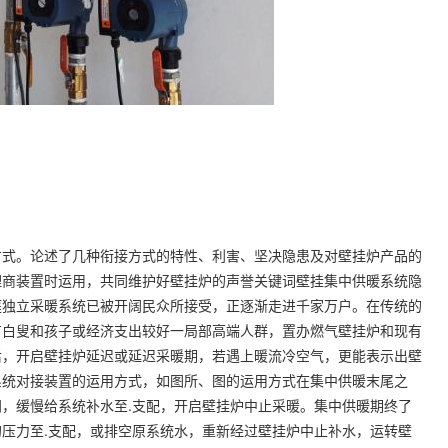
方式。论述了几种衔接方式的特性、利害、坚决隐患及对壁挂炉产品的
理商装置时运用，共同维护好壁挂炉的声誉关键词壁挂集中供暖系统隐
庭独立采暖系统已被开阔民众所接受，正逐渐走进千家万户。在传统的
有白叟和孩子或经济支出较好一局部高端人群，置办燃气壁挂炉和现有
后，开启壁挂炉延迟或延迟采暖期，若遇上暖流冷空气，更能表示出壁
系统对接装置的运用方式，如图所、图的运用方式在集中供暖末尾之
，缓慢给系统补水至.支配，开启壁挂炉中止采暖。集中供暖期终了
压力至.支配，或排空原系统水，重新经过壁挂炉中止补水，运转壁