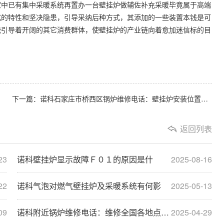
家中已有集中采暖系统再置办一台壁挂炉做辅佐补充采暖毕竟属于高端
式的特性和坚决隐患，引导采纳后种方式，其添加的一些装置本钱是可
能引导着开阔的其它消费群体，使壁挂炉的产业链向着愈加迷信标的目
下一篇：诺科石家庄市桥西区锅炉维修电话：壁挂炉安装位置与“风水”有何关
返回列表
23
诺科壁挂炉显示故障Ｆ０１的原因是什
2025-08-16
22
诺科气泡对燃气壁挂炉及采暖系统有何影
2025-05-13
09
诺科附近锅炉维修电话：维修全国各地点电话查询···
2025-04-29