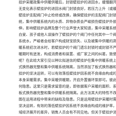
挂炉采暖政集中供暖供暖后，封锁壁挂炉的进回水，缓慢翻
无变化表示壁挂炉的进回水阀门封锁良好，若压力上升（或
壁挂炉支配阀门中止检修或改换，确保壁挂炉的支配阀门封
统，集中供暖系统内的水质、异物杂质会严峻损伤壁挂炉外
伸，影响壁挂炉品牌及整个行业声誉大家知道，集中采暖系
白叟、孩子或他人误操作了壁挂炉的个阀门中任何其中一个
系统水，严峻者会给客户构成财宝损失、以及被集中供暖的
暖系统初次进水时，若壁挂炉的个阀门遗忘封锁时或封锁不
暖期时有迸发，构成消费者和装置、或厂家之间的纠葛，致
呢？在此给大家引见以种比拟迷信的壁挂炉在集中供暖系统
式换热器完整和集中供暖系统隔离，当然添加了板式换热器
挂炉的坚决运转，可以有效落低壁挂炉因系统不良缘由构成
本身采暖需求。集中采暖供暖期，开启外置循环泵即可。彼
何隐患。这里只是需求留意的是，即依据客户采暖的面积、
板式换热器完整和集中供暖系统隔离。此方法其大的特性不
图在运用进程中带来的缺陷及隐患。只是运用壁挂炉采暖时
坚决运转，有效的落低壁挂炉因系统不良缘由构成的维护率
域经济展开的差异，销售人员会有不同见地。但关于壁挂炉