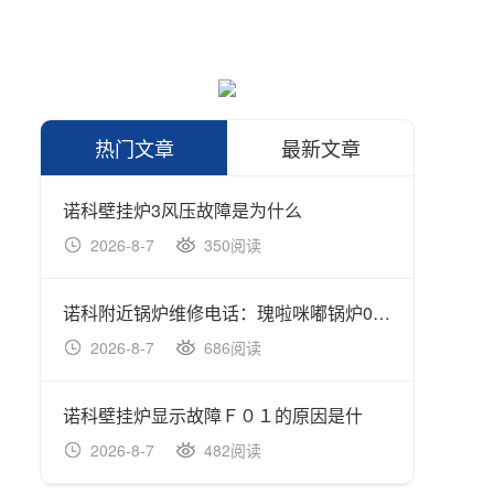
热门文章
最新文章
诺科壁挂炉3风压故障是为什么
诺科壁
2026-8-7
350阅读
202
诺科附近锅炉维修电话：瑰啦咪嘟锅炉01故障(瑰都啦咪壁挂炉故障代2)
诺科壁
2026-8-7
686阅读
202
诺科壁挂炉显示故障Ｆ０１的原因是什
诺科如
2026-8-7
482阅读
202