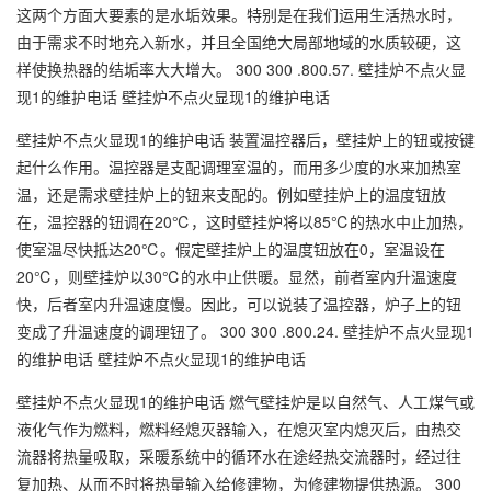
这两个方面大要素的是水垢效果。特别是在我们运用生活热水时，
由于需求不时地充入新水，并且全国绝大局部地域的水质较硬，这
样使换热器的结垢率大大增大。 300 300 .800.57. 壁挂炉不点火显
现1的维护电话 壁挂炉不点火显现1的维护电话
壁挂炉不点火显现1的维护电话 装置温控器后，壁挂炉上的钮或按键
起什么作用。温控器是支配调理室温的，而用多少度的水来加热室
温，还是需求壁挂炉上的钮来支配的。例如壁挂炉上的温度钮放
在，温控器的钮调在20℃，这时壁挂炉将以85℃的热水中止加热，
使室温尽快抵达20℃。假定壁挂炉上的温度钮放在0，室温设在
20℃，则壁挂炉以30℃的水中止供暖。显然，前者室内升温速度
快，后者室内升温速度慢。因此，可以说装了温控器，炉子上的钮
变成了升温速度的调理钮了。 300 300 .800.24. 壁挂炉不点火显现1
的维护电话 壁挂炉不点火显现1的维护电话
壁挂炉不点火显现1的维护电话 燃气壁挂炉是以自然气、人工煤气或
液化气作为燃料，燃料经熄灭器输入，在熄灭室内熄灭后，由热交
流器将热量吸取，采暖系统中的循环水在途经热交流器时，经过往
复加热、从而不时将热量输入给修建物，为修建物提供热源。 300