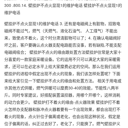
300 .800.14. 壁挂炉不点火显现1的维护电话 壁挂炉不点火显现1的
维护电话
壁挂炉不点火显现1的维护电话 3. 还有是电磁阀上有脏物，招致电
磁阀不能过气，燃气（天燃气、液化石油气、 人工煤气）不能出
来，致使点不着火，这个时分肃清脏物可以了；4. 在确认电磁阀好
坏之前，客户要确认点火器支配电路能否没事，若有缺陷,不能支配
电磁阀吸合； 壁挂炉不点火的缘由跟处置方法壁挂炉往常是大家十
分喜爱的一款家庭采暖设备。它的运用不只可以满足大家的采暖需
求，还可以在必定水平上给大家糜费必定的空间。那么在我们运用
壁挂炉的进程中假定出现不点火的现象，我们该怎样处置呢？下面
来给大家引见一下壁挂炉不点火的缘由和处置方法。 相关于用电或
许其他方式供暖，燃气供暖可以糜费30-40的效能，节能性八两半
斤。同时专家建议，好搭配装置温控器，用哪个开哪个，这样消耗
的动力会更少。 壁挂炉打不着火的缘由-点火器效果 壁挂炉打不着
火怎样办支配器和脉冲点火器着要有一个出现效果，都会出现打不
着火的现象，点火针位子偏离或老化，也会出现这种状况，假定是
位子偏离的话，纠正过去好了，老化了，只能换了。燃气壁挂炉义