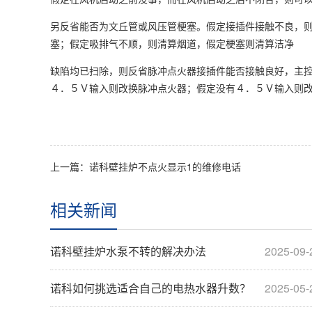
另反省能否为文丘管或风压管梗塞。假定接插件接触不良，
塞；假定吸排气不顺，则清算烟道，假定梗塞则清算洁净
缺陷均已扫除，则反省脉冲点火器接插件能否接触良好，主
４．５Ｖ输入则改换脉冲点火器；假定没有４．５Ｖ输入则
上一篇：诺科壁挂炉不点火显示1的维修电话
相关新闻
诺科壁挂炉水泵不转的解决办法
2025-09-
诺科如何挑选适合自己的电热水器升数？
2025-05-