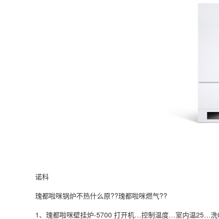
诺科
瑰都啦咪锅炉不热什么原??瑰都啦咪燃气??
1、瑰都啦咪壁挂炉-5700 打开机…控制温度…室内温25