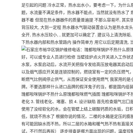
足引起的问题 冷水正常，热水出水小，要考虑一下，为什么
题，水流量不满足条件，热水器不能点，当然就没有热水了 燃
器不着 但现在热水器器件的质量普遍提 不那么容易坏, 其
背压较大, 大到一定程 热水器水气联动装置会认为是热水龙头
全开, 热水水压较小, , 就更加可以确定了. 建议马上清洗
下热水器内部和热水管路内 操作简单方 用它以后定期清洗,
好，可以或专业人员进行检修 当壁挂炉点火开关进入工作状
水泵，水泵启动后，水流开关把指令发给高压放电器其启动
以及烟气感应开关是连锁控制的，燃烧室有一定的负压燃气
断燃气比例阀停止供气，从而保证安全使用燃气 我家用的是
牌。不要选那样什么进口品牌的假洋鬼子的当，都是国内组装或代工
瑰都啦咪锅炉不热什么原瑰都啦咪燃气插图 瑰都啦咪锅炉不热什么
老化 3. 管线老化、堵塞、损 4. 设计缺陷 首先检查烟
使用了没经软化的水，会在管壁上结上碳酸钙质的水垢，日积
低，就烧不热水了 根据你说的情况，二楼的水箱是定压的膨
有可能因缺水而不热，所以二层的水箱和暖气热不热有直接关
试，不行然后再拆） 逐步排查是哪方面出现的问题，温度控