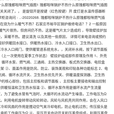
锅炉不热什么原瑰都啦咪燃气插图1 瑰都啦咪锅炉不热什么原瑰都啦咪燃气插图
开关关闭了，， 是旋钮开是按键（红色按键）开 度灯是水温传感器断
问 - ..-20220268. 瑰都啦咪锅炉不热什么原瑰都啦咪燃气插
挂炉在烧为什么暖气不热？石家庄市裕华区锅炉维修电话？？2 一般原因
若暖气片很热，但房间仍不热，这是暖气片太少造成的 ，导致壁挂炉加
，采暖不热。建议清洗 以及其他一些原因， 详情可来电咨询或预约
接好供暖回水接口、供暖热水接口、冷水入口接口、卫生热水出口、
开冷水入口阀门，使供暖管道系统充水，，关闭补水阀，按下调节面板
态（上一次使用在夏季工作状态） 壁挂炉组成部件原理及作用 1、外壳
、循环水泵、燃气阀、三通阀、主热交换器、板式热交换器、电控盒
架 ②、面盖作用是防风、防尘、装饰美观和印贴各种功能标志 2、电
气阀、循环水流开关、卫生热水优先开关、供暖温度探测器、卫生热
炉的核心部份，包括主控板和调节面板 、主控板主要接收和输出控制
供暖恒温和卫生热水恒温 ②、循环水泵作用是循环水流产生流量
置，为了避免水管有气泡时，大循环的水流动产生噪音。工作电压为Ω
成。利用电机旋转带动风轮转动，风轮与风机壳共同作用，会在入风口
。冷却风扇的作用是搅动空气来冷却电机，防止电机过热；传压接头是
电机工作电压为Ω ④、风压开关由动开关和压差盘组成。利用压差盘