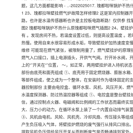
题，这几方面都能影响 - ..-2022025017. 瑰都啦咪
1 23、瑰都拉咪壁挂燃气炉故障怎样修理2 这是室内控制器
路，也许是水温传感器断也许是主控板电路断路！仅供参 找掌柜咨询
图2 瑰都啦咪锅炉不热什么原瑰都啦咪燃气插图2 24、壁
有 。发现房间不热，若温度设置过低，则提高设置温度 。
热慢。使用自来水很容易形成水垢，导致壁挂炉加热速度变慢
维修 可能现在燃气紧张，被限制用量了，燃气壁挂炉的原理
燃气入口接口，插上电源插头，开供气气阀。拧开补水阀，
上的“”开关在“”位置， ～，如正常，两用壁挂炉进入待机状
部份由底壳和面壳组成 ①、底壳用于固定燃烧器、膨胀水箱
等部件组成，使之成为一个整体，在安装时作为墙体固定的支
器控制部份 主要由电控盒、循环水泵、风机、风压开关、燃
水温度探测器、防过热温控器等组成 ①、电控盒是整台壁挂
信，通过控制点火器、电磁阀和比例阀的工作状态而最终实现
大、压力小的动力。在循环水泵上装了一个内置自动排气装
③、风机由电机、风轮、风机壳、冷却风扇、传压接头等组
产生负压吸入气体，将壁挂炉燃烧的废气强行从排风口排出
提取风机负压供给风压开关从而判断废气是否畅通排到室外。