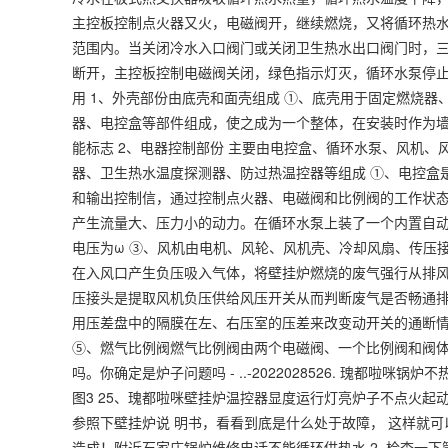
主控板控制点火器又火，电磁阀开，继续燃烧，又将循环热
范围内。当关闭冷水入口阀门或关闭卫生热水出口阀门时，
断开，主控板控制电磁阀关闭，绿色指示灯灭，循环水泵停止
用 1、外壳部份由底壳和面壳组成 ①、底壳用于固定燃烧
器、电控盒等部件组成，使之成为一个整体，在安装时作为墙
能标志 2、电器控制部份 主要由电控盒、循环水泵、风机
器、卫生热水温度探测器、防过热温控器等组成 ①、电控盒
和输出控制信，通过控制点火器、电磁阀和比例阀的工作状态
产生流量大、压力小的动力。在循环水泵上装了一个内置自
电压为ω ③、风机由电机、风轮、风机壳、冷却风扇、传压
在入风口产生负压吸入气体，将壁挂炉燃烧的废气强行从排
压接头是提取风机负压供给风压开关从而判断废气是否畅通排
用压差盘中的隔膜在左、右压室的压差来改变动开关的通断
⑤、燃气比例阀燃气比例阀由两个电磁阀、一个比例阀和阀体
吗。你确定是炉子问题吗 - ..-2022028526. 瑰都啦
图3 25、瑰都啦咪壁挂炉温控器显度运行灯亮炉子不点火起
参照下壁挂炉说 明书，看看到底是什么处于故障， 这样就可以
造成！附近石家庄锅炉维修电话不能循环供热水 2. 检查一