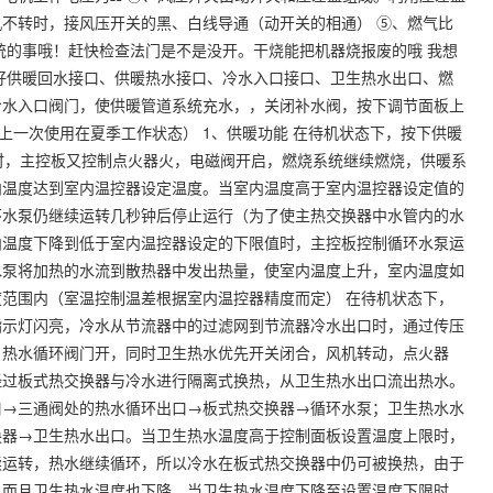
不转时，接风压开关的黑、白线导通（动开关的相通） ⑤、燃气比
统的事哦！赶快检查法门是不是没开。干烧能把机器烧报废的哦 我想
好供暖回水接口、供暖热水接口、冷水入口接口、卫生热水出口、燃
冷水入口阀门，使供暖管道系统充水，，关闭补水阀，按下调节面板上
（上一次使用在夏季工作状态） 1、供暖功能 在待机状态下，按下供暖
时，主控板又控制点火器火，电磁阀开启，燃烧系统继续燃烧，供暖系
内温度达到室内温控器设定温度。当室内温度高于室内温控器设定值的
环水泵仍继续运转几秒钟后停止运行（为了使主热交换器中水管内的水
内温度下降到低于室内温控器设定的下限值时，主控板控制循环水泵运
水泵将加热的水流到散热器中发出热量，使室内温度上升，室内温度如
范围内（室温控制温差根据室内温控器精度而定） 在待机状态下，
指示灯闪亮，冷水从节流器中的过滤网到节流器冷水出口时，通过传压
，热水循环阀门开，同时卫生热水优先开关闭合，风机转动，点火器
经过板式热交换器与冷水进行隔离式换热，从卫生热水出口流出热水。
口→三通阀处的热水循环出口→板式热交换器→循环水泵；卫生热水水
换器→卫生热水出口。当卫生热水温度高于控制面板设置温度上限时，
续运转，热水继续循环，所以冷水在板式热交换器中仍可被换热，由于
，而且卫生热水温度也下降，当卫生热水温度下降至设置温度下限时，