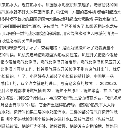
原来热水大，现在热水小，原因是水垢沉积原来越多，堵塞管路的问
气热水器不好火的原因有很多, 电任何一方面的器件损 都会引起热水
实很多时候不着火的原因是因为水路结垢引起热水管路堵 导致水路流动
已关闭而关闭燃气通道, 没有燃气, 当然不着火了,如果近期热水龙头
除垢, 可以网购一燃气热水器免拆除垢器, 用它给热水器注入除垢剂清洗一
 当可避免再度发生此问题
机子坏了，查看电路下 是因为壁挂炉坏了或者质量不
态的时候，风机先启动使燃烧室内形成负压差，风压开关把指令发给
后指令发给燃气比例阀，燃气比例阀开始启动。燃气比例阀和风压开关
，比例阀才可以工作，秒钟烟气感应开关检测不到有废气排出时，就切
小松鼠的，年了，小区好多人都装了小松鼠的壁挂炉，中国第一品
的，取个洋文就是的进口。哪有这么多的故障 - ..-2022020.
原瑰都啦咪燃气插图 22、锅炉不热原2 1. 锅炉堵塞、损 2. 锅炉
气岀囗是否堵塞，排除这个原因后，再捡查锅炉管上是否结有水垢，锅炉如果
月喦会有厚厚的1层，它会严重阻碍热传导，使锅炉热效率大大降
胀水箱，运行时如果二层的水箱没有水，二楼的部分暖气在运行时就
系 哪个不热就检测哪个散热片的进排水口及放气螺丝（先放气试
制系统故障、锅炉压力不够、循环缓慢、锅炉没有定期除垢、管路问