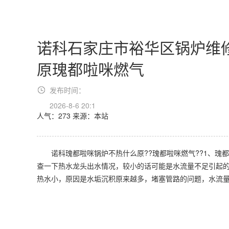
诺科石家庄市裕华区锅炉维
原瑰都啦咪燃气
发布时间：
2026-8-6 20:1
人气：273
来源：本站
诺科瑰都啦咪锅炉不热什么原??瑰都啦咪燃气??1、瑰都啦咪
查一下热水龙头出水情况，较小的话可能是水流量不足引起
热水小，原因是水垢沉积原来越多，堵塞管路的问题，水流