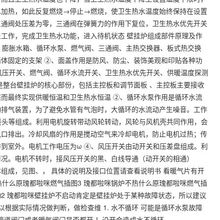
水加热，如此反复燃烧→停止→燃烧，使卫生热水温度始终保持在设置
三通阀处压差为零，三通阀在弹簧力的作用下复位，卫生热水优先开关
工作，完成卫生热水功能，进入待机状态 壁挂炉组成部件原理及作
器、膨胀水箱、循环水泵、燃气阀、三通阀、主热交换器、板式热交换
体固定的支架 ②、面盖作用是防风、防尘、装饰美观和印贴各种功
、风压开关、燃气阀、循环水流开关、卫生热水优先开关、供暖温度探测
是整台壁挂炉的核心部份，包括主控板和调节面板 、主控板主要接收
而最终实现供暖恒温和卫生热水恒温 ②、循环水泵作用是循环水流
动排气装置，为了避免水管有气泡时，大循环的水流动产生噪音。工作
接头等组成。利用电机旋转带动风轮转动，风轮与风机壳共同作用，会
风口排出。冷却风扇的作用是搅动空气来冷却电机，防止电机过热；传
到室外。电机工作电压为ω ④、风压开关由动开关和压差盘组成。利
情况。电机不转时，接风压开关的黑、白线导通（动开关的相通）
组成，见图、， 具体的说明及接口位置请查看说明书 看暖气片有开
咪锅炉不热什么原瑰都啦咪燃气插图3 瑰都啦咪锅炉不热什么原瑰都啦咪燃气插
动2 瑰都啦咪壁挂炉不启动肯定是壁挂炉处于某种故障状态，所以建议
根据实际情况做判断，做检查维 1. 水不循环 可能是循环水泵故障
下管道阀门或者暖气阀门是否都开 ！没开会造成水不循环