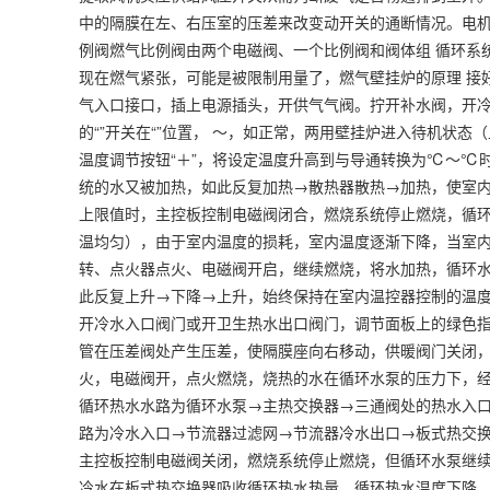
中的隔膜在左、右压室的压差来改变动开关的通断情况。电机
例阀燃气比例阀由两个电磁阀、一个比例阀和阀体组 循环系
现在燃气紧张，可能是被限制用量了，燃气壁挂炉的原理 接
气入口接口，插上电源插头，开供气气阀。拧开补水阀，开
的“”开关在“”位置， ～，如正常，两用壁挂炉进入待机状态
温度调节按钮“＋”，将设定温度升高到与导通转换为℃～℃
统的水又被加热，如此反复加热→散热器散热→加热，使室
上限值时，主控板控制电磁阀闭合，燃烧系统停止燃烧，循
温均匀），由于室内温度的损耗，室内温度逐渐下降，当室
转、点火器点火、电磁阀开启，继续燃烧，将水加热，循环
此反复上升→下降→上升，始终保持在室内温控器控制的温度
开冷水入口阀门或开卫生热水出口阀门，调节面板上的绿色
管在压差阀处产生压差，使隔膜座向右移动，供暖阀门关闭
火，电磁阀开，点火燃烧，烧热的水在循环水泵的压力下，
循环热水水路为循环水泵→主热交换器→三通阀处的热水入
路为冷水入口→节流器过滤网→节流器冷水出口→板式热交
主控板控制电磁阀关闭，燃烧系统停止燃烧，但循环水泵继
冷水在板式热交换器吸收循环热水热量，循环热水温度下降