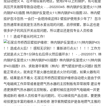
现自动熄火 4、在环境较差的地区，使用2年以上的锅炉，有可能是
风压开关故障导致自动熄火 - ..-20220345. 林内锅炉反复熄火11(林
内锅炉43)插图 林内锅炉反复熄火11(林内锅炉43)插图 22、林内壁
挂炉忽冷忽热 一会打一会熄持续这样2 壁挂炉使用多少年了？ 忽冷
忽热通常来说就是生活热水爱出现的问题，启停频繁，那么这也是
很多炉子的风压开关出现问题，所以建议还是找专业人员检查
！！！造成不能长时间工作！
！！造成点火后！！感知无识别！！重新进行点火！！ ！！工作方
式就是点火工作1分钟左右后停火然后循环水！！ - ..-20220371. 林
内锅炉反复熄火11(林内锅炉43)插图1 林内锅炉反复熄火11(林内锅
炉43)插图1 23、求助港华紫荆（林内）燃气壁挂炉熄火问题2 既然
能正常点火，就肯定不是火器也就是点火针的问题，如果火器有问
题，结果是点不着火 石家庄市桥西区壁挂炉维修自动熄火是由于供
气电磁阀工作异常或者是燃气热水器的主控制板有异常故障 建议考
虑更换燃气热水器的主控制板，必要时候应连同供气电磁阀一并更
换成新的 维修人员检查不出问题的，可以继续找产品总部，要更换
经验更加丰富的维修人员来检修 港华紫荆壁挂炉是各地燃气主推的