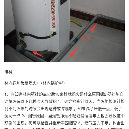
诺科
林内锅炉反复熄火11(林内锅炉43)
1、有知道林内壁挂炉点火后10来秒就熄火是什么原因呢2 壁挂炉自
动熄火有以下几种原因导致的 1、火焰检查针原因，当火焰检测针检
测不到火焰的时候会出现这种故障现象’，如果高了压低一点，低了
调高一点 2、烟管原因，当烟管排烟不畅或没插接牢固也会导致这个
现象的出现，您可以检查并重新牢固烟管 3、燃气压力不足，也会出