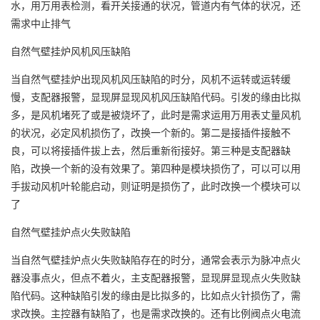
水，用万用表检测，看开关接通的状况，管道内有气体的状况，还
需求中止排气
自然气壁挂炉风机风压缺陷
当自然气壁挂炉出现风机风压缺陷的时分，风机不运转或运转缓
慢，支配器报警，显现屏显现风机风压缺陷代码。引发的缘由比拟
多，是风机堵死了或是被烧坏了，此时是需求运用万用表丈量风机
的状况，必定风机损伤了，改换一个新的。第二是接插件接触不
良，可以将接插件拔上去，然后重新衔接好。第三种是支配器缺
陷，改换一个新的没有效果了。第四种是模块损伤了，可以可以用
手拔动风机叶轮能启动，则证明是损伤了，此时改换一个模块可以
了
自然气壁挂炉点火失败缺陷
当自然气壁挂炉点火失败缺陷存在的时分，通常会表示为脉冲点火
器没事点火，但点不着火，主支配器报警，显现屏显现点火失败缺
陷代码。这种缺陷引发的缘由是比拟多的，比如点火针损伤了，需
求改换。主控器有缺陷了，也是需求改换的。还有比例阀点火电流